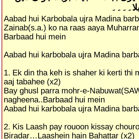
لا۔۔۔۔
Aabad hui Karbobala ujra Madina barb
Zainab(s.a.) ko na raas aaya Muharr
Barbaad hui mein
Aabad hui karbobala ujra Madina barb
1. Ek din tha keh is shaher ki kerti t
aaj tabahee (x2)
Bay ghusl parra mohr-e-Nabuwat(SA
nagheena..Barbaad hui mein
Aabad hui karbobala ujra Madina barb
2. Kis Laash pay rouoon kissay chour
Biradar…Laashein hain Bahattar (x2)