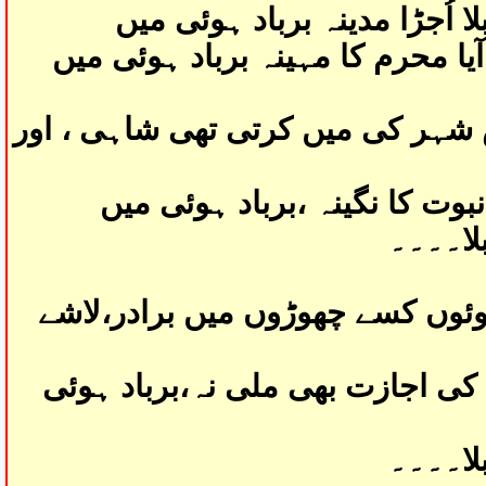
ا اُجڑا مدینہ برباد ہوئی میں
یا محرم کا مہینہ برباد ہوئی میں
 شہر کی میں کرتی تھی شاہی ، اور
بوت کا نگینہ ،برباد ہوئی میں
لا۔۔۔۔
۲۷وں کسے چھوڑوں میں برادر،لاشے
کی اجازت بھی ملی نہ،برباد ہوئی
لا۔۔۔۔