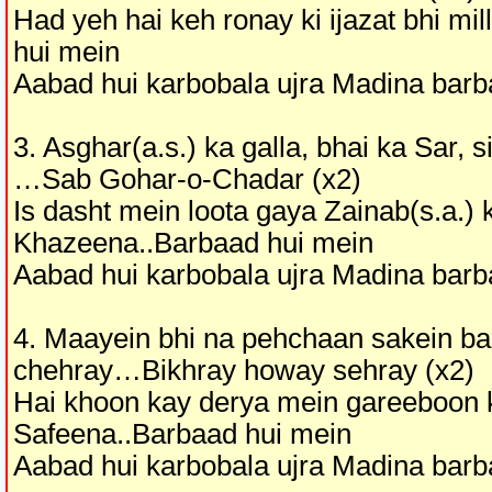
Had yeh hai keh ronay ki ijazat bhi mil
hui mein
Aabad hui karbobala ujra Madina barb
3. Asghar(a.s.) ka galla, bhai ka Sar, 
…Sab Gohar-o-Chadar (x2)
Is dasht mein loota gaya Zainab(s.a.) 
Khazeena..Barbaad hui mein
Aabad hui karbobala ujra Madina barb
4. Maayein bhi na pehchaan sakein b
chehray…Bikhray howay sehray (x2)
Hai khoon kay derya mein gareeboon 
Safeena..Barbaad hui mein
Aabad hui karbobala ujra Madina barb