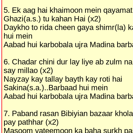
5. Ek aag hai khaimoon mein qayama
Ghazi(a.s.) tu kahan Hai (x2)
Daykho to rida cheen gaya shimr(la)
hui mein
Aabad hui karbobala ujra Madina barb
6. Chadar chini dur lay liye ab zulm
say millao (x2)
Nayzay kay tallay bayth kay roti hai
Sakina(s.a.)..Barbaad hui mein
Aabad hui karbobala ujra Madina barb
7. Paband rasan Bibiyian bazaar kho
pay pathhar (x2)
Masoom yateemoon ka baha surkh pa