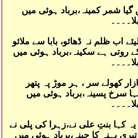
ن گیا شمر کمینہ،برباد ہوئی میں
لا۔۔۔۔
یئے اب ظلم نہ ڈھائو، بابا سے ملائو
 کے روتی ہے سکینہ،برباد ہوئی میں
لا۔۔۔۔
بازار کھولے سر ، ہر موڑ پہ پتھر
ہا سرخ پسینہ،برباد ہوئی میں
لا۔۔۔۔
 کہا بنتِ علی نے،زہرا کی پلی نے
تیری بہنہ کا جینہ،برباد ہوئی میں