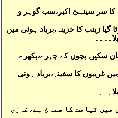
ی کا سر سینہئ اکبر،سب گوہر و
 گیا زینب کا خزینہ،برباد ہوئی میں
لا۔۔۔۔
چان سکیں بچوں کے چہرے،بکھرے
یں غریبوں کا سفینہ،برباد ہوئی
لا۔۔۔۔
 میں قیامت کا سمائ ہے،غازی