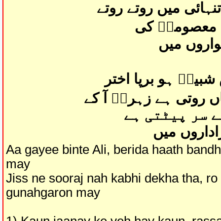
ہائی میں روتے روتے
 معصومہؑ کی
واروں میں
بیرؑ ہو برپا اختر
ں روتی ہے زہراؑ آ کے
 سر پیٹتی ہے
زاداروں میں
Aa gayee binte Ali, berida haath band
may
Jiss ne sooraj nah kabhi dekha tha, r
gunahgaron may