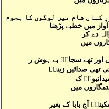
رباروں میں
 کہاں شام میں لوگوں کا ہجوم
آواز میں خطبے پڑھنا
لہ دے کر
کاروں میں
 اور تھے سجادؑ بے ہوش ر
تی تھی صدائیں زینبؑ
یدانیوںؑ ک
تمگاروں میں
نہؑ آج بابا کے بغیر