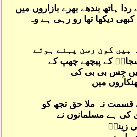
 ردا ہاتھ بندھے بھرے بازاروں میں
بھی دیکھا تھا رو رہی ہے وہ
 ہیں کون رسن پہنے ہوئے
سجادؑ کے پیچھے چھپ کے
ں جِس بی بی کی
ھنکاروں میں
 قسمت نہ ملا حق تجھ کو
 کی ہے مسلمانوں نے
ی زینبؑ