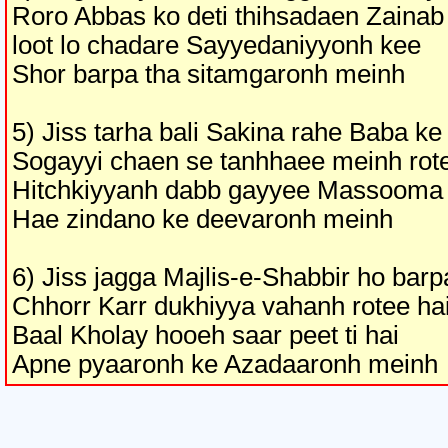
Roro Abbas ko deti thihsadaen Zainab
loot lo chadare Sayyedaniyyonh kee
Shor barpa tha sitamgaronh meinh
5) Jiss tarha bali Sakina rahe Baba ke
Sogayyi chaen se tanhhaee meinh rote
Hitchkiyyanh dabb gayyee Massooma
Hae zindano ke deevaronh meinh
6) Jiss jagga Majlis-e-Shabbir ho barp
Chhorr Karr dukhiyya vahanh rotee ha
Baal Kholay hooeh saar peet ti hai
Apne pyaaronh ke Azadaaronh meinh