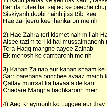
1) Kaun jaanay ke yeh hay kaun, ras
Berida rotee hai sajjad ke peeche chu
Siskiyanh doobi hainh jiss Bibi kee
Hae zanjeero kee jhankaron meinh
2) Hae Zahra teri kismet nah millah Ha
Aisee tazim teri ki hai mussalmanonh 
Tera Haqq mangne aayee Zainab
Ek menosh ke darrbaronh meinh
3) Kahan Zainab aur kahan shaam ke 
Sarr barehana oonchee avaaz mainh 
Qatlay murrsal ka havaala de karr
Chadare Mangna badhkaronh mein
4) Aag Khaymonh ko Luggee aur thay 