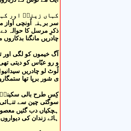
کہاں زینبؑ اور کہا
سر برہنہ اُونچی آواز م
ذکرِ مرسل کا حوالہ دے 
چادریں مانگنا بدکاروں م
آگ خیموں کو لگی اور 
و رو عبّاس کو دیتی تھی
لُوٹ لو چادریں سیدانیو
ی شور برپا تھا ستمگار
کِس طرح بالی سکینہؑ آج
سوگئی چین سے تنہائی 
ہچکیاں دب گئیں معصو
ہائے زندان کی دیواروں 