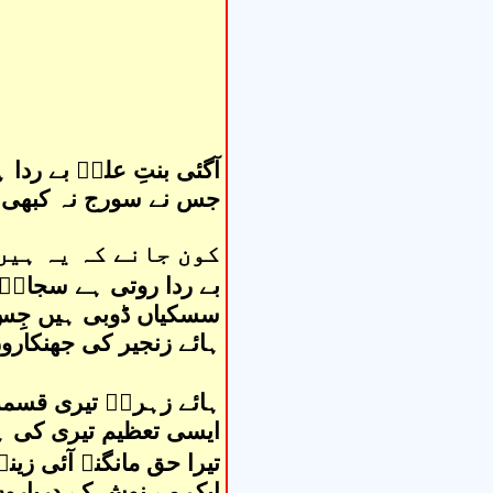
آگئی بنتِ علیؑ بے ردا ہ
جس نے سورج نہ کبھی دی
کون جانے کہ یہ ہیں
بے ردا روتی ہے سجادؑ
سسکیاں ڈوبی ہیں جِس
ہائے زنجیر کی جھنکارو
ہائے زہراؑ تیری قسمت
ایسی تعظیم تیری کی ہ
تیرا حق مانگنے آئی زینب
ایک مے نوش کے دربارو