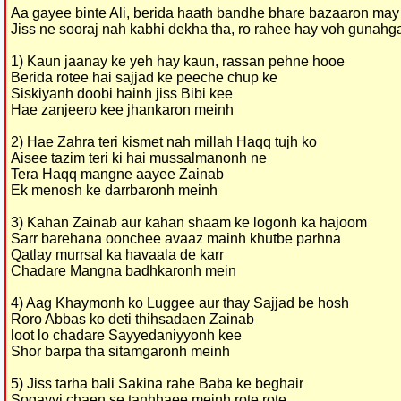
Aa gayee binte Ali, berida haath bandhe bhare bazaaron may
Jiss ne sooraj nah kabhi dekha tha, ro rahee hay voh gunah
1) Kaun jaanay ke yeh hay kaun, rassan pehne hooe
Berida rotee hai sajjad ke peeche chup ke
Siskiyanh doobi hainh jiss Bibi kee
Hae zanjeero kee jhankaron meinh
2) Hae Zahra teri kismet nah millah Haqq tujh ko
Aisee tazim teri ki hai mussalmanonh ne
Tera Haqq mangne aayee Zainab
Ek menosh ke darrbaronh meinh
3) Kahan Zainab aur kahan shaam ke logonh ka hajoom
Sarr barehana oonchee avaaz mainh khutbe parhna
Qatlay murrsal ka havaala de karr
Chadare Mangna badhkaronh mein
4) Aag Khaymonh ko Luggee aur thay Sajjad be hosh
Roro Abbas ko deti thihsadaen Zainab
loot lo chadare Sayyedaniyyonh kee
Shor barpa tha sitamgaronh meinh
5) Jiss tarha bali Sakina rahe Baba ke beghair
Sogayyi chaen se tanhhaee meinh rote rote