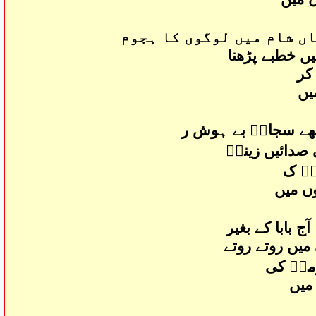
ں شام میں لوگوں کا ہجوم
یں خطبے پڑھنا
کر
یں
تھے سجادؑ بے ہوش ر
 صدائیں زینبؑ
ںؑ ک
وں میں
 بابا کے بغیر
میں روتے روتے
مہؑ کی
میں