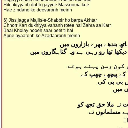
Hitchkiyyanh dabb gayyee Massooma kee
Hae zindano ke deevaronh meinh
6) Jiss jagga Majlis-e-Shabbir ho barpa Akhtar
Chhorr Karr dukhiyya vahanh rotee hai Zahra aa Karr
Baal Kholay hooeh saar peet ti hai
Apne pyaaronh ke Azadaaronh meinh
اتھ بندھے بھرے بازاروں میں
کھا تھا رو رہی ہے وہ گناہگاروں میں
 کون رسن پہنے ہوئے
 کے پیچھے چھپ کے
 بی بی کی
ں میں
 نہ ملا حق تجھ کو
ے مسلمانوں نے
ؑ
ں میں