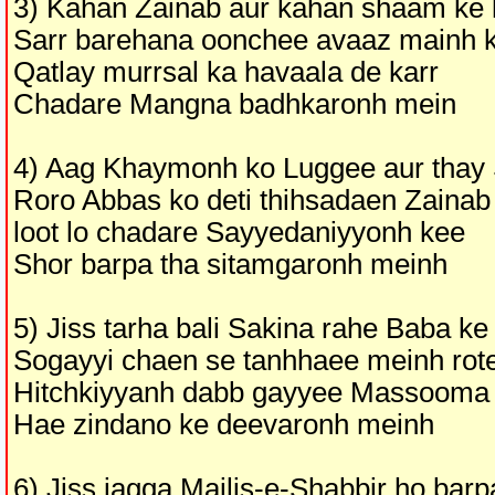
3) Kahan Zainab aur kahan shaam ke 
Sarr barehana oonchee avaaz mainh 
Qatlay murrsal ka havaala de karr
Chadare Mangna badhkaronh mein
4) Aag Khaymonh ko Luggee aur thay 
Roro Abbas ko deti thihsadaen Zainab
loot lo chadare Sayyedaniyyonh kee
Shor barpa tha sitamgaronh meinh
5) Jiss tarha bali Sakina rahe Baba ke
Sogayyi chaen se tanhhaee meinh rote
Hitchkiyyanh dabb gayyee Massooma
Hae zindano ke deevaronh meinh
6) Jiss jagga Majlis-e-Shabbir ho barp