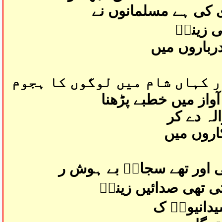
 کی ہے مسلمانوں نے
ی زینبؑ
رباروں میں
 کہاں شام میں لوگوں کا ہجوم
آواز میں خطبے پڑھنا
لہ دے کر
کاروں میں
 اور تھے سجادؑ بے ہوش ر
تی تھی صدائیں زینبؑ
یدانیوںؑ ک