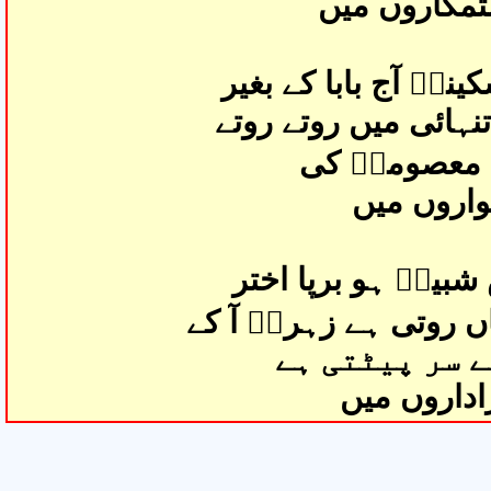
تمگاروں میں
نہؑ آج بابا کے بغیر
ہائی میں روتے روتے
 معصومہؑ کی
واروں میں
بیرؑ ہو برپا اختر
ں روتی ہے زہراؑ آ کے
 سر پیٹتی ہے
زاداروں میں