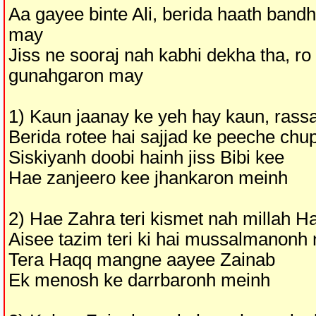
Aa gayee binte Ali, berida haath band
may
Jiss ne sooraj nah kabhi dekha tha, r
gunahgaron may
1) Kaun jaanay ke yeh hay kaun, ras
Berida rotee hai sajjad ke peeche chu
Siskiyanh doobi hainh jiss Bibi kee
Hae zanjeero kee jhankaron meinh
2) Hae Zahra teri kismet nah millah Ha
Aisee tazim teri ki hai mussalmanonh 
Tera Haqq mangne aayee Zainab
Ek menosh ke darrbaronh meinh