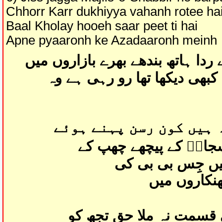
Chhorr Karr dukhiyya vahanh rotee ha
Baal Kholay hooeh saar peet ti hai
Apne pyaaronh ke Azadaaronh meinh
 ردا ہاتھ بندھے بھرے بازاروں میں
بھی دیکھا تھا رو رہی ہے وہ
 ہیں کون رسن پہنے ہوئے
سجادؑ کے پیچھے چھپ کے
ں جِس بی بی کی
ھنکاروں میں
 قسمت نہ ملا حق تجھ کو