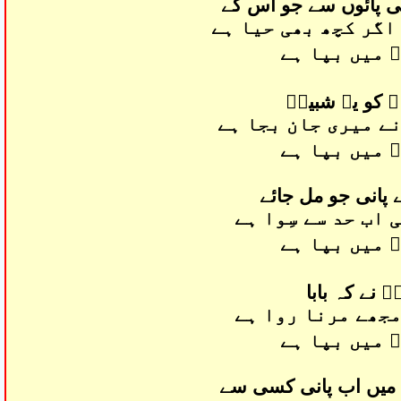
گی پائوں سے جو اس کے
اگر کچھ بھی حیا ہے
 میں بپا ہے
ہؑ کو یہ شبیرؑ
نے میری جان بجا ہے
 میں بپا ہے
ے پانی جو مل جائے
اب حد سے سِوا ہے
 میں بپا ہے
 نے کہ بابا
مجھے مرنا روا ہے
 میں بپا ہے
ی میں اب پانی کسی سے