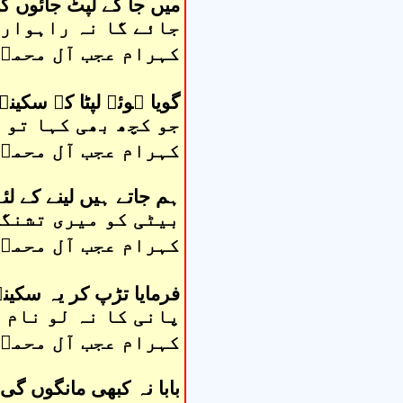
میں جا کے لپٹ جائوں 
جائے گا نہ راہوار 
کہرام عجب آل محمدؑ
گویا ہوئے لپٹا کے سکین
جو کچھ بھی کہا تو 
کہرام عجب آل محمدؑ
ہم جاتے ہیں لینے کے لئ
بیٹی کو میری تشنگی 
کہرام عجب آل محمدؑ
فرمایا تڑپ کر یہ سکینہؑ
پانی کا نہ لو نام 
کہرام عجب آل محمدؑ
بابا نہ کبھی مانگوں گ