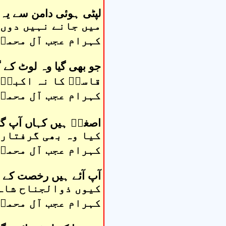
لپٹی ہوئی دامن سے یہ
میں جانے نہیں دوں گ
کہرام عجب آل محمدؑ
جو بھی گیا وہ لوٹ کے گ
قاسمؑ کا نہ اکبرؑ 
کہرام عجب آل محمدؑ
اصغرؑ ہیں کہاں آپ گئے
کیا وہ بھی گرفتار ب
کہرام عجب آل محمدؑ
آپ آئے ہیں رخصت کے ل
کیوں ذوالجناح شاہ
کہرام عجب آل محمدؑ