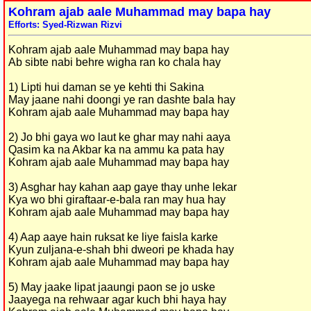
Kohram ajab aale Muhammad may bapa hay
Efforts: Syed-Rizwan Rizvi
Kohram ajab aale Muhammad may bapa hay
Ab sibte nabi behre wigha ran ko chala hay
1) Lipti hui daman se ye kehti thi Sakina
May jaane nahi doongi ye ran dashte bala hay
Kohram ajab aale Muhammad may bapa hay
2) Jo bhi gaya wo laut ke ghar may nahi aaya
Qasim ka na Akbar ka na ammu ka pata hay
Kohram ajab aale Muhammad may bapa hay
3) Asghar hay kahan aap gaye thay unhe lekar
Kya wo bhi giraftaar-e-bala ran may hua hay
Kohram ajab aale Muhammad may bapa hay
4) Aap aaye hain ruksat ke liye faisla karke
Kyun zuljana-e-shah bhi dweori pe khada hay
Kohram ajab aale Muhammad may bapa hay
5) May jaake lipat jaaungi paon se jo uske
Jaayega na rehwaar agar kuch bhi haya hay