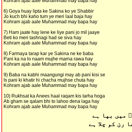
Kohram ajab aale Muhammad may bapa hay
6) Goya huay lipta ke Sakina ko ye Shabbir
Jo kuch bhi kaho tum ye meri laal baja hay
Kohram ajab aale Muhammad may bapa hay
7) Ham jaate hay lene ke liye pani jo mil jaaye
Beti ko meri tashnagi had se siva hay
Kohram ajab aale Muhammad may bapa hay
8) Farmaya tarap kar ye Sakina ne ke baba
Pani ka na lo naam mujhe marna rawa hay
Kohram ajab aale Muhammad may bapa hay
9) Baba na kabhi maangungi may ab pani kisi se
Is pani ki khatir hi chacha mujhse chuta hay
Kohram ajab aale Muhammad may bapa hay
10) Rukhsat ka Anees haal raqam kis tarha hoga
Ab gham se qalam bhi to lahoo dena laga hay
Kohram ajab aale Muhammad may bapa hay
 میں بپا ہے
 رن کو چلا ہے