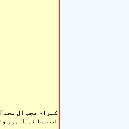
کہرام عجب آل محمدؑ
اب سبط نبیؑ بہر وغا