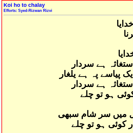
Koi ho to chalay
Efforts: Syed-Rizwan Rizvi
خدایا
نا
دایا
ستغاثہ ہے سردار
ک پیاسے پہ ہے یلغار
ستغاثہ ہے سردار
وئی ہو تو چلے
ل میں سر شام سبھی
ر کوئی ہو تو چلے