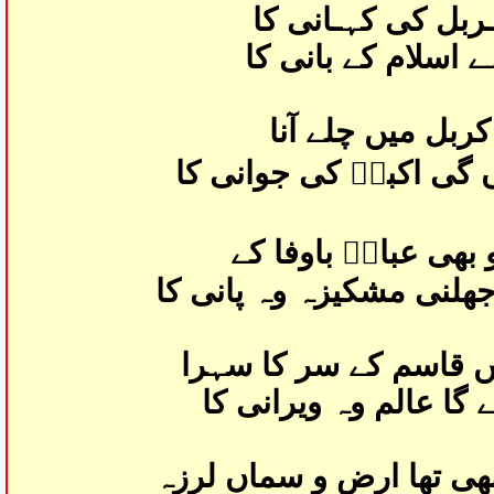
ـربل کی کہـانی کا
ے اسلام کے بانی کا
 کربل میں چلے آنا
 گی اکبرؑ کی جوانی کا
 بھی عباسؑ باوفا کے
ھلنی مشکیزہ وہ پانی کا
یں قاسم کے سر کا سہرا
ا عالم وہ ویرانی کا
بھی تھا ارض و سماں لرزہ