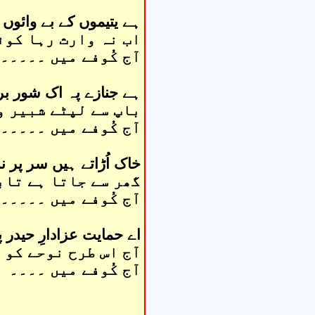
ہے یتیموں کے بے وائوں 
اب نہ وارث رہا کوئ
آج کُوفے میں ۔۔۔۔۔
ہے جنازے پہ اک شور بر
باپ سے لپٹے شبیر و
آج کُوفے میں ۔۔۔۔۔
خاک اُڑاتے ہیں سر پر 
گھر سے جاتا ہے تاب
آج کُوفے میں ۔۔۔۔۔
اے حمایت عزادارِ حیدر 
آج اس طرح نوحے کو س
آج کُوفے میں ۔۔۔۔