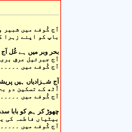
آج کُوفے میں شبیر و
باپ کو اپنے زہرا ک
بحر وبر میں ہے غُل آج ب
آج جبرئیل عرشِ بری 
آج کُوفے میں ۔۔۔۔۔
آج شہزادیاں ہیں پریشا
اُٹھ کے تسکین دو بح
آج کُوفے میں ۔۔۔۔۔
چھوڑ کر ہم کو بابا سدھ
بیٹیاں فاطمہ کی یہ
آج کُوفے میں ۔۔۔۔۔