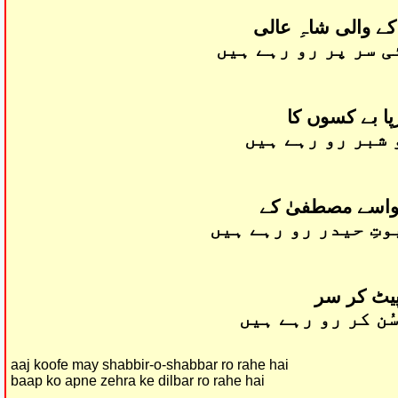
کے والی شاہِ عالی
ی سر پر رو رہے ہیں
پا بے کسوں کا
 شبر رو رہے ہیں
نواسے مصطفیٰ کے
وتِ حیدر رو رہے ہیں
پیٹ کر سر
ُن کر رو رہے ہیں
aaj koofe may shabbir-o-shabbar ro rahe hai
baap ko apne zehra ke dilbar ro rahe hai