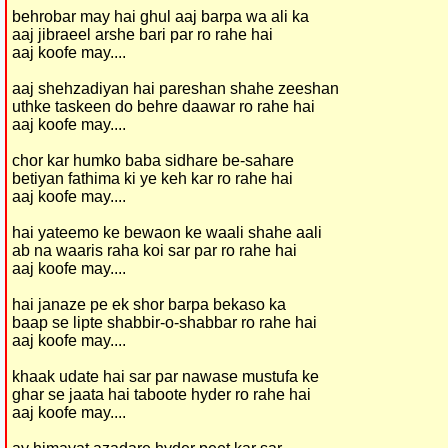
behrobar may hai ghul aaj barpa wa ali ka
aaj jibraeel arshe bari par ro rahe hai
aaj koofe may....
aaj shehzadiyan hai pareshan shahe zeeshan
uthke taskeen do behre daawar ro rahe hai
aaj koofe may....
chor kar humko baba sidhare be-sahare
betiyan fathima ki ye keh kar ro rahe hai
aaj koofe may....
hai yateemo ke bewaon ke waali shahe aali
ab na waaris raha koi sar par ro rahe hai
aaj koofe may....
hai janaze pe ek shor barpa bekaso ka
baap se lipte shabbir-o-shabbar ro rahe hai
aaj koofe may....
khaak udate hai sar par nawase mustufa ke
ghar se jaata hai taboote hyder ro rahe hai
aaj koofe may....