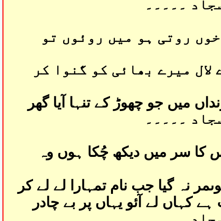
سجاد ۔۔۔۔۔
 خوں روتی ہو میں روئوں تو
 لال میرے بھائی کو گنوا کر
اں میں جو چھوڑ کے تنہا آیا گھر
سجاد ۔۔۔۔۔
 کا سر میں دیکھ چُکا ہوں وہ
ںمر نہ گیا جب نام تمہارا لے لے کر
 ہے کہاں لے آئو یہاں پر بے چادر
سجاد ۔۔۔۔۔