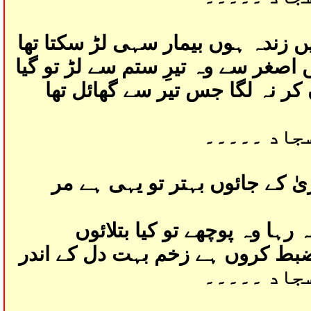
 زندہ ہوں بیمار سہی لڑ سکتا تھا
صغر سے وہ تیرِ ستم سے لڑ تو گیا
 کر نہ لگا جس تیر سے گھائل تھا
سجاد ۔۔۔۔۔
ٰ کے جائوں بہتر تو یہی ہے مر
 رہا وہ پوچھے تو کیا بتلائوں
 ضبط کروں ہے زخم بہت دل کے اندر
سجاد ۔۔۔۔۔