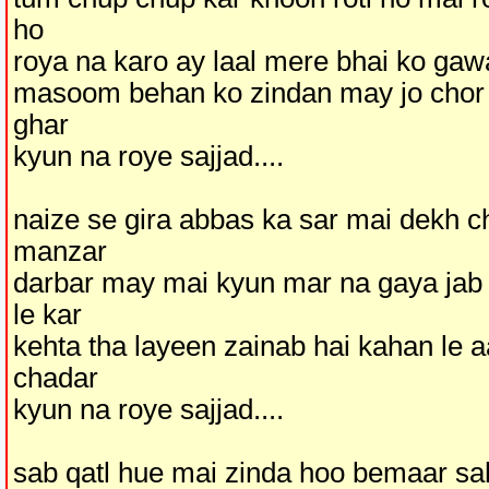
ho
roya na karo ay laal mere bhai ko gaw
masoom behan ko zindan may jo chor
ghar
kyun na roye sajjad....
naize se gira abbas ka sar mai dekh 
manzar
darbar may mai kyun mar na gaya jab
le kar
kehta tha layeen zainab hai kahan le 
chadar
kyun na roye sajjad....
sab qatl hue mai zinda hoo bemaar sah