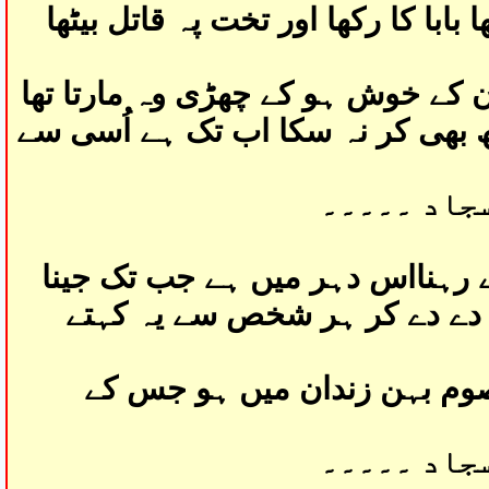
با کا رکھا اور تخت پہ قاتل بیٹھا
اُن کے خوش ہو کے چھڑی وہ مارتا تھا
بھی کر نہ سکا اب تک ہے اُسی سے
سجاد ۔۔۔۔۔
ے رہنااس دہر میں ہے جب تک جینا
 دے دے کر ہر شخص سے یہ کہتے
وم بہن زندان میں ہو جس کے
سجاد ۔۔۔۔۔