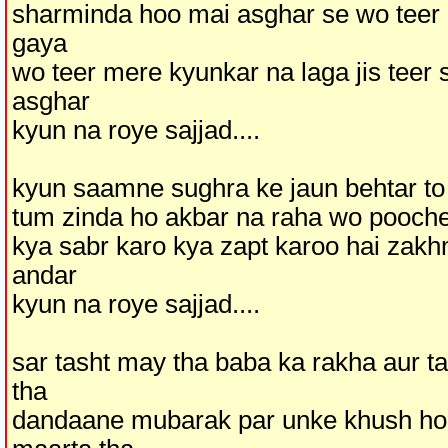
sharminda hoo mai asghar se wo teer e
gaya
wo teer mere kyunkar na laga jis teer 
asghar
kyun na roye sajjad....
kyun saamne sughra ke jaun behtar to 
tum zinda ho akbar na raha wo pooche
kya sabr karo kya zapt karoo hai zakh
andar
kyun na roye sajjad....
sar tasht may tha baba ka rakha aur taq
tha
dandaane mubarak par unke khush ho