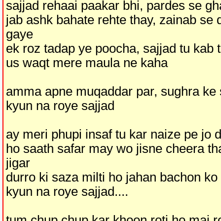
sajjad rehaai paakar bhi, pardes se gh
jab ashk bahate rehte thay, zainab se
gaye
ek roz tadap ye poocha, sajjad tu kab 
us waqt mere maula ne kaha
amma apne muqaddar par, sughra ke 
kyun na roye sajjad
ay meri phupi insaf tu kar naize pe jo
ho saath safar may wo jisne cheera tha
jigar
durro ki saza milti ho jahan bachon k
kyun na roye sajjad....
tum chup chup kar khoon roti ho mai r