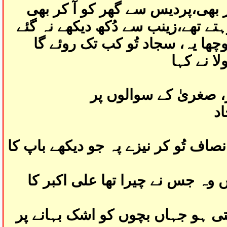
 بھی،پردیس سے گھر کو آ کر بھی
ے تھے،زینب سے دُکھ دیکھے نہ گئے
چھا یہ، سجاد تُو کب تک روئے گا
ا نے کہا
ر، صغریٰ کے سوالوں پر
د
صاف تُو کر نیزے پہ جو دیکھے باپ کا
وہ جس نے چیرا تھا علی اکبر کا
تی ہو جہاں بچوں کو اشک بہانے پر