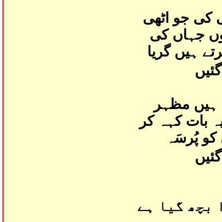
 کی جو اٹھی
وں جہاں کی
تے ہیں گریا
گئیں
 ہیں مظہر
 بات کہہ کر
کو پُرسَہ
گئیں
 بچھ گیا ہے