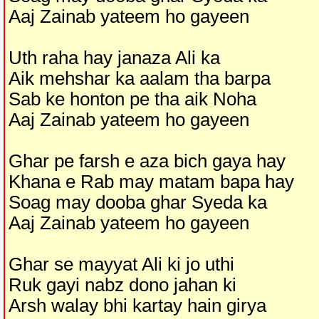
Aaj Zainab yateem ho gayeen
Uth raha hay janaza Ali ka
Aik mehshar ka aalam tha barpa
Sab ke honton pe tha aik Noha
Aaj Zainab yateem ho gayeen
Ghar pe farsh e aza bich gaya hay
Khana e Rab may matam bapa hay
Soag may dooba ghar Syeda ka
Aaj Zainab yateem ho gayeen
Ghar se mayyat Ali ki jo uthi
Ruk gayi nabz dono jahan ki
Arsh walay bhi kartay hain girya