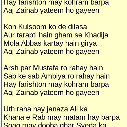
Hay farishton may kohram barpa
Aaj Zainab yateem ho gayeen
Kon Kulsoom ko de dilasa
Aur tarapti hain gham se Khadija
Mola Abbas kartay hain girya
Aaj Zainab yateem ho gayeen
Arsh par Mustafa ro rahay hain
Sab ke sab Ambiya ro rahay hain
Hay farishton may kohram barpa
Aaj Zainab yateem ho gayeen
Uth raha hay janaza Ali ka
Khana e Rab may matam hay barpa
Soag may dooba ghar Syeda ka