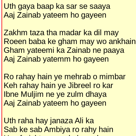
Uth gaya baap ka sar se saaya
Aaj Zainab yateem ho gayeen
Zakhm taza tha madar ka dil may
Roeen baba ke gham may wo ankhain
Gham yateemi ka Zainab ne paaya
Aaj Zainab yatemm ho gayeen
Ro rahay hain ye mehrab o mimbar
Keh rahay hain ye Jibreel ro kar
Ibne Muljim ne ye zulm dhaya
Aaj Zainab yateem ho gayeen
Uth raha hay janaza Ali ka
Sab ke sab Ambiya ro rahy hain