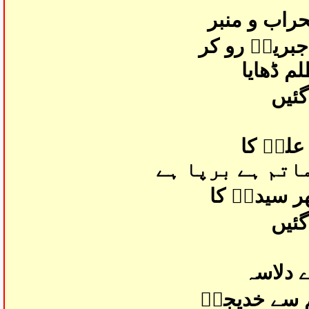
حراب و منبر
جبریلؑ رو کر
م ڈھایا
گئیں
علیؑ کا
ماتم ہے برپا ہے
ر سیدہؑ کا
گئیں
ے دلاسہ
م سے خدیجہؑ