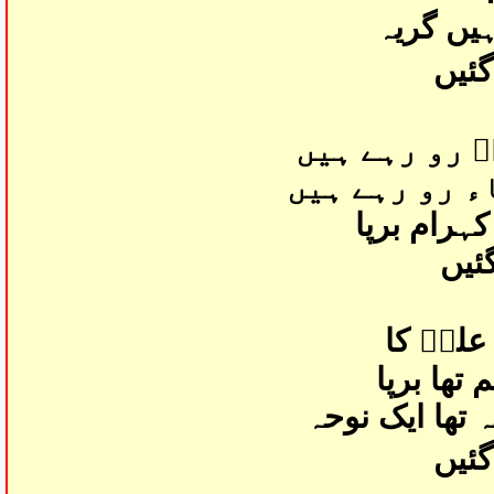
ہیں گریہ
گئیں
 رو رہے ہیں
ء رو رہے ہیں
ہرام برپا
ئیں
علیؑ کا
تھا برپا
تھا ایک نوحہ
گئیں