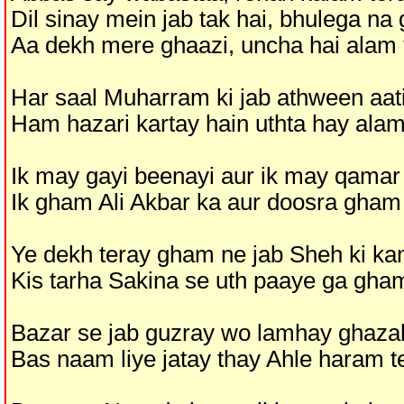
Dil sinay mein jab tak hai, bhulega na
Aa dekh mere ghaazi, uncha hai alam 
Har saal Muharram ki jab athween aat
Ham hazari kartay hain uthta hay alam
Ik may gayi beenayi aur ik may qamar 
Ik gham Ali Akbar ka aur doosra gham
Ye dekh teray gham ne jab Sheh ki kam
Kis tarha Sakina se uth paaye ga gha
Bazar se jab guzray wo lamhay ghaza
Bas naam liye jatay thay Ahle haram t