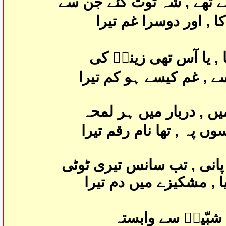
 تھے , شہ ٹوٹ گئے جن سے
ا , اور دوسرا غم تیرا
ا , یا آس تھی زینبؑ کی
ے , غم کیسے ہو کم تیرا
یں , دربار میں ہر لمحہ
ں پہ , تھا نام رقم تیرا
انی , تب سانس تیری ٹوٹی
یا , مشکیزے میں دم تیرا
 شبّیرؑ سے وابستہ