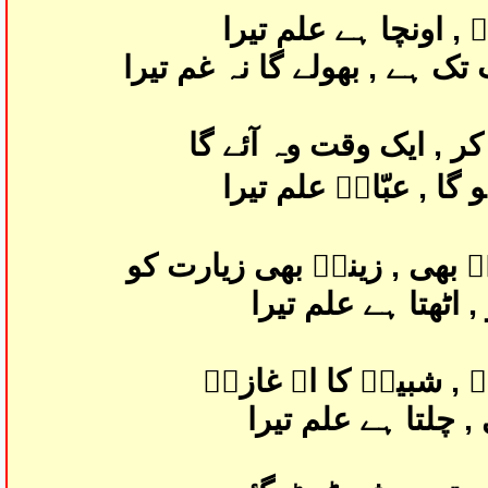
 , اونچا ہے علم تیرا
ک ہے , بھولے گا نہ غم تیرا
کر , ایک وقت وہ آئے گا
گا , عبّاسؑ علم تیرا
 بھی , زینبؑ بھی زیارت کو
 اٹھتا ہے علم تیرا
 , شبیرؑ کا اے غازیؑ
, چلتا ہے علم تیرا