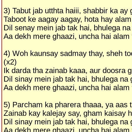
3) Tabut jab utthta haiii, shabbir ka ay
Taboot ke aagay aagay, hota hay alam
Dil senay mein jab tak hai, bhulega n
Aa dekh mere ghaazi, uncha hai alam 
4) Woh kaunsay sadmay thay, sheh too
(x2)
Ik darda tha zainab kaaa, aur doosra 
Dil sinay mein jab tak hai, bhulega na
Aa dekh mere ghaazi, uncha hai alam 
5) Parcham ka pharera thaaa, ya aas th
Zainab kay kalejay say, gham kaisay 
Dil sinay mein jab tak hai, bhulega na
Aa dekh mere ghaazi, uncha hai alam 