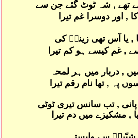
 تھے , شہ ٹوٹ گئے جن سے
ا , اور دوسرا غم تیرا
ا , یا آس تھی زینبؑ کی
ے , غم کیسے ہو کم تیرا
یں , دربار میں ہر لمحہ
ں پہ , تھا نام رقم تیرا
انی , تب سانس تیری ٹوٹی
یا , مشکیزے میں دم تیرا
 شبّیرؑ سے وابستہ