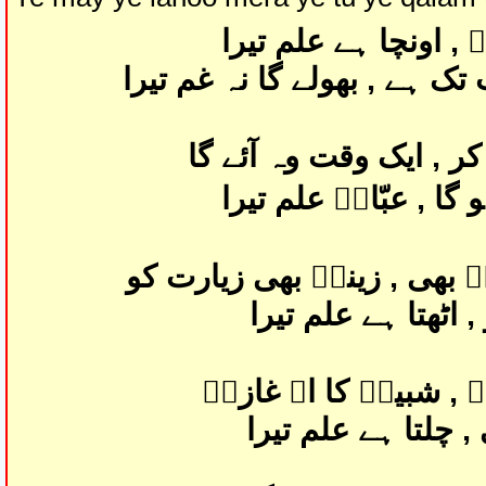
 , اونچا ہے علم تیرا
ک ہے , بھولے گا نہ غم تیرا
کر , ایک وقت وہ آئے گا
گا , عبّاسؑ علم تیرا
 بھی , زینبؑ بھی زیارت کو
 اٹھتا ہے علم تیرا
 , شبیرؑ کا اے غازیؑ
, چلتا ہے علم تیرا