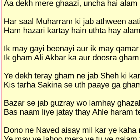
Aa dekh mere ghaazi, uncha hai alam 
Har saal Muharram ki jab athween aat
Ham hazari kartay hain uthta hay alam
Ik may gayi beenayi aur ik may qamar 
Ik gham Ali Akbar ka aur doosra gham
Ye dekh teray gham ne jab Sheh ki kam
Kis tarha Sakina se uth paaye ga gha
Bazar se jab guzray wo lamhay ghaza
Bas naam liye jatay thay Ahle haram t
Dono ne Naved aisay mil kar ye kaha
Ye may ye lahoo mera ye tu ye qalam 