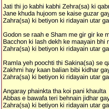
Jati thi jo kabhi kabhi Zehra(sa) ki qab
Jane khuda hujoom se kaise guzar ga
Zahra(sa) ki betiyon ki ridayain utar g
Godon se raah e Sham me gir gir ke 
Bacchon ki lash dekh ke maayain bhi
Zahra(sa) ki betiyon ki ridayain utar g
Ramla yeh poochti thi Sakina(sa) se 
Zakhmi hay kaan balian bibi kidhar g
Zahra(sa) ki betiyon ki ridayain utar g
Angaray phainkta tha koi pani khaulta
Abbas e bawafa teri behnain jidhar ga
Zahra(sa) ki betiyon ki ridayain utar g