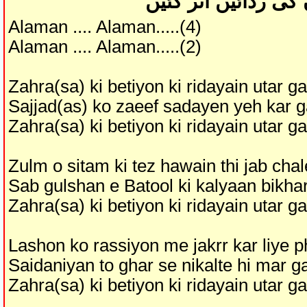
ی ردائیں اُتر گئیں
Alaman .... Alaman.....(4)
Alaman .... Alaman.....(2)
Zahra(sa) ki betiyon ki ridayain utar g
Sajjad(as) ko zaeef sadayen yeh kar 
Zahra(sa) ki betiyon ki ridayain utar g
Zulm o sitam ki tez hawain thi jab cha
Sab gulshan e Batool ki kalyaan bikha
Zahra(sa) ki betiyon ki ridayain utar g
Lashon ko rassiyon me jakrr kar liye p
Saidaniyan to ghar se nikalte hi mar 
Zahra(sa) ki betiyon ki ridayain utar g