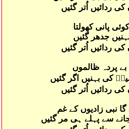
ی ردائیں اُتر گئیں
 کوئی پانی کھولتا
بہنیں جدھر گئیں
ی ردائیں اُتر گئیں
ا بے پردہ ظالموں
نؑ کی بہنیں اگر گئیں
ی ردائیں اُتر گئیں
 گا نبی زادیوں كے غم
نے سے پہلے ہی مر گئیں