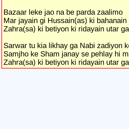
Bazaar leke jao na be parda zaalimo
Mar jayain gi Hussain(as) ki bahanain
Zahra(sa) ki betiyon ki ridayain utar g
Sarwar tu kia likhay ga Nabi zadiyon 
Samjho ke Sham janay se pehlay hi m
Zahra(sa) ki betiyon ki ridayain utar g