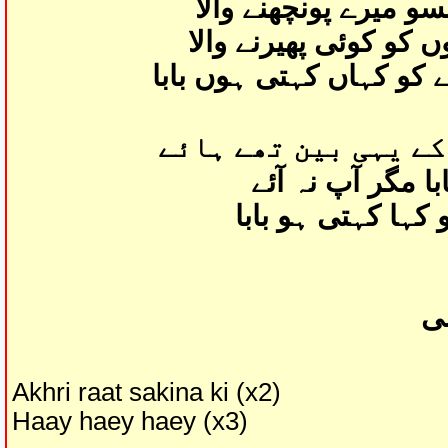
سو میرے پونچھنے والا
 کو کوئی پھیرنے والا
ے کو کہاں کہتی ہوں بابا
ے یہی بین تھے ہائے
ا مگر آپ نہ آئے
 کہا کہتی ہو بابا
لی
Akhri raat sakina ki (x2)
Haay haey haey (x3)