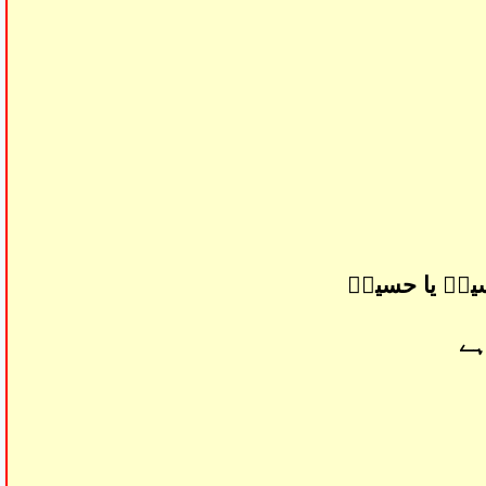
ینؑ یا حسینؑ
ہے