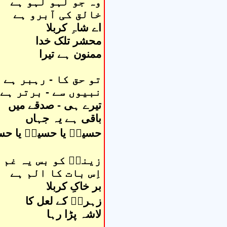
وہ جو لہو لہو ہے
خالق کی آبرو ہے
اے شاہِ کربلا
محشر تلک خدا
ممنون ہے تیرا
تو حق کا - رہبر ہے
نبیوں سے - برتر ہے
تیرے ہی - صدقے میں
باقی ہے یہ جہاں
حسینؑ یا حسینؑ یا حس
زینبؑ کو بس یہ غم 
اِس بات کا الم ہے
بر خاکِ کربلا
زہراؑ کے لعل کا
لاشہ پڑا رہا