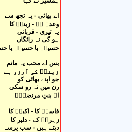
ہمشیر نے کہا
اے بھائی - یہ تجھ سے
وعدہ ہے - زینبؑ کا
یہ تیری - قربانی
ہو گی نہ رائگاں
حسینؑ یا حسینؑ یا حس
بس اے محب یہ ماتم
زینبؑ کی آرزو ہے
جو اپنے بھائی کو
رن میں نہ رو سکی
اے بنتِ مرتضیٰؑ
قاسمؑ کا - اکبرؑ کا
زہراؑ کے - دلبر کا
دیتے ہیں - سب پرسہ