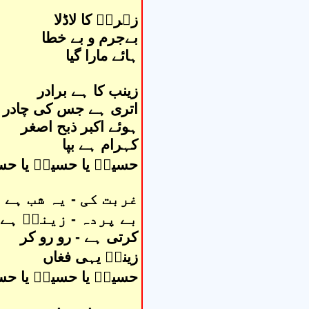
زہراؑ کا لاڈلا
بےجرم و بے خطا
ہائے مارا گیا
زینب کا ہے برادر
اتری ہے جس کی چادر
ہوئے اکبر ذبح اصغر
کہرام ہے بپا
حسینؑ یا حسینؑ یا حس
غربت کی - یہ شب ہے
بے پردہ - زینبؑ ہے
کرتی ہے - رو رو کر
زینبؑ یہی فغاں
حسینؑ یا حسینؑ یا حس