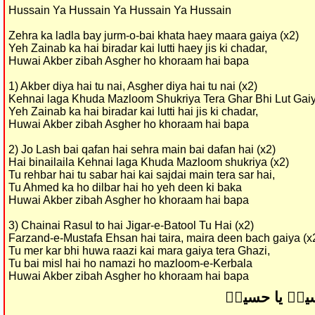
Hussain Ya Hussain Ya Hussain Ya Hussain
Zehra ka ladla bay jurm-o-bai khata haey maara gaiya (x2)
Yeh Zainab ka hai biradar kai lutti haey jis ki chadar,
Huwai Akber zibah Asgher ho khoraam hai bapa
1) Akber diya hai tu nai, Asgher diya hai tu nai (x2)
Kehnai laga Khuda Mazloom Shukriya Tera Ghar Bhi Lut Gaiy
Yeh Zainab ka hai biradar kai lutti hai jis ki chadar,
Huwai Akber zibah Asgher ho khoraam hai bapa
2) Jo Lash bai qafan hai sehra main bai dafan hai (x2)
Hai binailaila Kehnai laga Khuda Mazloom shukriya (x2)
Tu rehbar hai tu sabar hai kai sajdai main tera sar hai,
Tu Ahmed ka ho dilbar hai ho yeh deen ki baka
Huwai Akber zibah Asgher ho khoraam hai bapa
3) Chainai Rasul to hai Jigar-e-Batool Tu Hai (x2)
Farzand-e-Mustafa Ehsan hai taira, maira deen bach gaiya (x
Tu mer kar bhi huwa raazi kai mara gaiya tera Ghazi,
Tu bai misl hai ho namazi ho mazloom-e-Kerbala
Huwai Akber zibah Asgher ho khoraam hai bapa
ینؑ یا حسینؑ