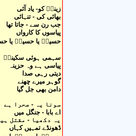
زینبؑ کو- یاد آئی
بھائی کی - تنہائی
جب رن سے - جاتا تھا
پیاسوں کا کارواں
حسینؑ یا حسینؑ یا حس
سہمی ہوئی سکینہؑ
پیاسی ہے وہ حزینہ
دیتی رہی صدا
گوہر میرے چھنے
دامن بھی جل گیا
سونا یہ - صحرا ہے
اے بابا - جنگل میں
یہ دکھیا - مقتل ہی
ڈھونڈے تمہیں کہاں