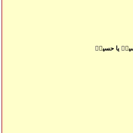
ینؑ یا حسینؑ