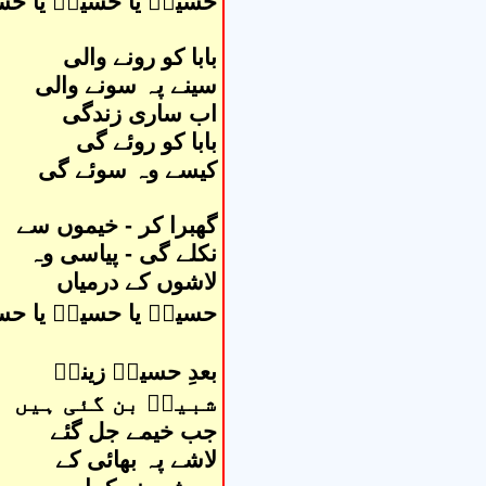
حسینؑ یا حسینؑ یا حس
بابا کو رونے والی
سینے پہ سونے والی
اب ساری زندگی
بابا کو روئے گی
کیسے وہ سوئے گی
گھبرا کر - خیموں سے
نکلے گی - پیاسی وہ
لاشوں کے درمیاں
حسینؑ یا حسینؑ یا حس
بعدِ حسینؑ زینبؑ
شبیرؑ بن گئی ہیں
جب خیمے جل گئے
لاشے پہ بھائی کے