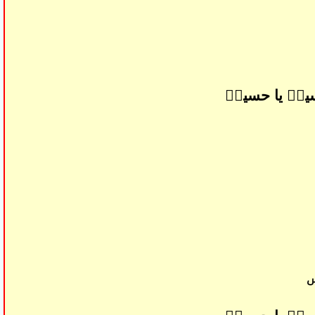
ینؑ یا حسینؑ
ں