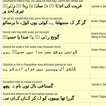
Ghurbat ki inteha hay, na saya na rida hay, Zehra teri lahad par
غربت کی انتہا ہے نہ سایہ نہ ردا ہے زہراؑ
Janab-e-Ze
تیری لحد پر
Gir gir ke sambhalta hay yoon koray na barsao
Imam Sajjad
گر گر کے سنبھلتا ہے کوئی یوں کوڑے نا برسائو
Goonj rahi hay yeh sada ya Hussain
Imam Hussa
گونج رہی ہے یہ صدا یا حسینؑ
Waqt-e-Ru
Goonji ba waqt e Asr sada may Hussain hoon
Imam Hussa
گونجی بوقتِ عصر صدا میں حسینؑ ہوں
Gulshan e Aal e Payambar may khizaan aanay ko hay
Imam Ali(a.
گلشن آل پیمبر میں خزاں آنے کو ہے
Gustakhi naal tu naam na puch
Janab-e-Za
گستاخی نال توں نام نہ پچھ
Guzra tha bibyon ko le kar kahan kahan se
Imam Sajjad
گزرا تھا بیبیوں کو لے کر کہاں کہاں سے