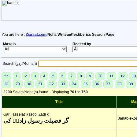
You are here :
Ziaraat.com
/Noha Writeup/Text/Lyrics Search Page
Masaib
Recited by
Search (اردو/Roman)
<<
1
2
3
4
5
6
7
8
9
10
11
12
13
28
29
30
31
32
33
34
35
36
37
38
39
2200
Salam/Noha(s) found - Displaying
701
to
750
Title
Ma
Gar Fazeelat Rasool Zadi ki
Janab-e-Ze
گر فضیلت رسول زادیؑ کی