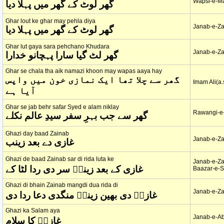
Wapsi-e-M
گھر لوٹ کے گھر میں پہلا دیا
Ghar lout ke ghar may pehla diya
Janab-e-Za
گھر لوٹ کے گھر میں پہلا دیا
Ghar lut gaya sara pehchano Khudara
Janab-e-Za
گھر لٹ گیا سارا پہچانو خدارا
Ghar se chala tha aik namazi khoon may wapas aaya hay
گھر سے چلا تھا ایک نمازی خون میں واپس
Imam Ali(a.
آیا ہے
Ghar se jab behr safar Syed e alam niklay
Rawangi-e
گھر سے جب بہرِ سفر سیدِ عالم نکلے
Ghazi day baad Zainab
Janab-e-Za
غازی دے بعد زینب
Ghazi de baad Zainab sar di rida luta ke
Janab-e-Za
غازی کے بعد زینبؑ سر دی ردا لٹا کے
Baazar-e-
Ghazi di bhain Zainab mangdi dua rida di
Janab-e-Za
غازیؑ دی بھین زینبؑ منگدی دعا ردا دی
Ghazi ka Salam aya
Janab-e-Ab
غازیؑ کا سلام