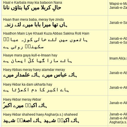
Haal e Karbala may kia bataoon Nana
Wapsi-e-M
حالِ کربلا میں کیا بتاؤں نانا
Janab-e-Za
Haan than mera baba, meray liye zinda
Janab-e-Sa
ہاں تھا میرا بابا میرے لئے زندہ
Haathon Main Liye Khaali Kuza Abbas Sakina Roti Hain
ہاتھوں میں لئے خالی کوزہ عباسؑ
Janab-e-Ab
Janab-e-Sa
سکینہؑ روتی ہے
Haaye mara gaya kull-e-Imaan hay
Imam Ali(a.
ہائے مارا گیا کلَ ایمان ہے
Haey Abbas meray haey alamdar meray
Janab-e-Ab
ہائے عباس میرے ہائے علمدار میرے
Haey Akbar ka dam ukharta hay
Janab-e-Ali
ہاے اکبر کا دم اکھڑتا ہے
Haey Akbar meray Akbar
Janab-e-Ali
ؑہائے اکبرؑ میرے اکبر
Janab-e-Ali
Haey Akbar shaheed haey Asghar(a.s.) shaheed
Janab-e-Al
ہائے اکبرؑ شہید ہائے اصغرؑ شہید
Asghar(a.s.