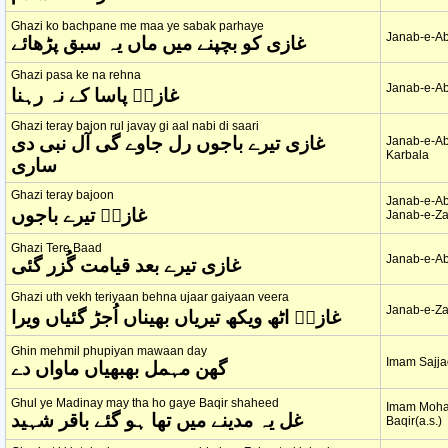
Ghazi ko bachpane me maa ye sabak parhaye
Janab-e-Ab
غازی کو بچپنے میں ماں یہ سبق پڑھائے
Ghazi pasa ke na rehna
Janab-e-Ab
غازیؑ پاسا کے نہ رہنا
Ghazi teray bajon rul javay gi aal nabi di saari
غازی تیرے باجوں رل جاوے گی آل نبی دی
Janab-e-Ab
Karbala
ساری
Ghazi teray bajoon
Janab-e-Ab
غازیؑ تیرے باجوں
Janab-e-Za
Ghazi Tere Baad
Janab-e-Ab
غازی تیرے بعد قیامت گُزر گئی
Ghazi uth vekh teriyaan behna ujaar gaiyaan veera
Janab-e-Za
غازیؑ اٹھ ویکھ تیریاں بھیناں اُجڑ گئیاں ویرا
Ghin mehmil phupiyan mawaan day
Imam Sajjad
گھن مہمل بھبھیاں ماواں دے
Ghul ye Madinay may tha ho gaye Baqir shaheed
Imam Moh
غل یہ مدینے میں تھا ہو گئے باقر شہید
Baqir(a.s.)