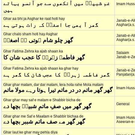
غم شبیرؑ میں آنکھوں سے جو آنسو بہاتے
Imam Hussa
ہیں
Ghar aa bhi ja Asghar ke raat hoti hay
Janab-e-Al
گھر آ بھی جا اصغرؑ کہ رات ہوتی ہے
Asghar(a.s.
Ghar chalo sham hoti hay Asghar
Janab-e-Al
گھر چلو شام ہوتی ہے اصغرؑ
Asghar(a.s.
Ghar Fatima Zehra ka ajab shaan ka
Salaam
گھر فاطمہ زہراؑ کا عجب شان کا
Janab-e-Ze
Ghar Fatima Zehra ka ajab shaan ka ghar hay
Janab-e-Ze
گھر فاطمہ زہراؑ کا عجب شان کا گھر ہے
Panjatan(a.
Ghar ghar matam, dar dar matam, tera hota rahe Mola matam
Imam Hussa
گھر گھر ماتم در در ماتم تیرا ہوتا رہے مولا ماتم
Ghar ghar may saf e matam e Shabbir bicha de
General
گھر گھر میں صفِ ماتمِ شبیرؑ بچھا دے
Ghar ghar me Saf e Maatam e Shabbir bichaa de
Imam Hussa
گھر گھر مے صف ماتم شببر بچھا دے
Aseeran-e-
Ghar laut ke ghar may pehla diya