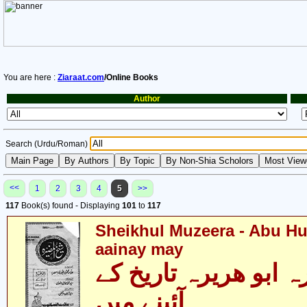
You are here :
Ziaraat.com
/Online Books
Author
Search (Urdu/Roman)
<<
1
2
3
4
5
>>
117
Book(s) found - Displaying
101
to
117
Sheikhul Muzeera - Abu Hur
aainay may
 ابو ھریرہ تاریخ کے
آئینے میں