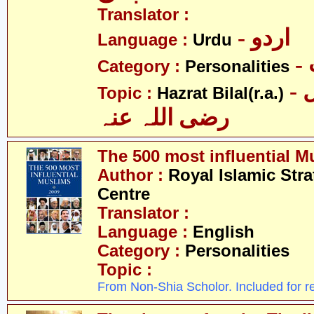
Translator :
- اردو
Language :
Urdu
Category :
Personalities
- حضرت بلال
Topic :
Hazrat Bilal(r.a.)
رضی اللہ عنہ
The 500 most influential M
Author :
Royal Islamic Stra
Centre
Translator :
Language :
English
Category :
Personalities
Topic :
From Non-Shia Scholor. Included for r