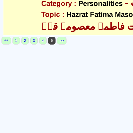
Category :
Personalities
Topic :
Hazrat Fatima Mas
فاطمہ معصومہ قمؑ
<<
1
2
3
4
5
>>