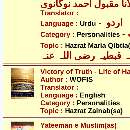
نا مقبول احمد نوگانوی
Translator :
- اردو
Language :
Urdu
Category :
Personalities
Topic :
Hazrat Maria Qibtia(
ہ قبطیہ رضی اللہ عنہ
Victory of Truth - Life of H
Author :
WOFIS
Translator :
Language :
English
Category :
Personalities
Topic :
Hazrat Zainab(sa)
Yateeman e Muslim(as)