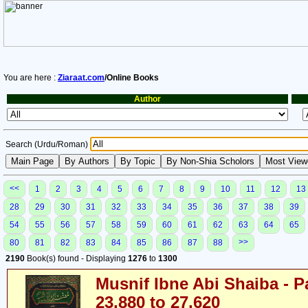
You are here :
Ziaraat.com
/Online Books
Author
Search (Urdu/Roman)
<<
1
2
3
4
5
6
7
8
9
10
11
12
13
28
29
30
31
32
33
34
35
36
37
38
39
54
55
56
57
58
59
60
61
62
63
64
65
>>
80
81
82
83
84
85
86
87
88
2190
Book(s) found - Displaying
1276
to
1300
Musnif Ibne Abi Shaiba - P
23,880 to 27,620