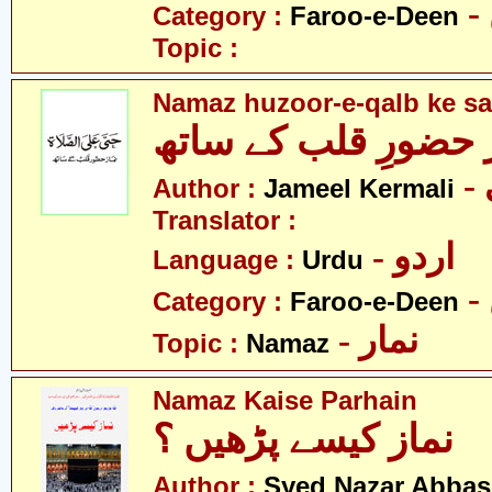
Category :
Faroo-e-Deen
Topic :
Namaz huzoor-e-qalb ke sa
 حضورِ قلب کے ساتھ
Author :
Jameel Kermali
Translator :
- اردو
Language :
Urdu
Category :
Faroo-e-Deen
- نمار
Topic :
Namaz
Namaz Kaise Parhain
نماز کیسے پڑھیں ؟
Author :
Syed Nazar Abbas