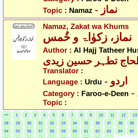
- نماز
Topic :
Namaz
Namaz, Zakat wa Khums
نماز، زکوٰاۃ و خُمس
Author :
Al Hajj Tatheer Hu
لحاج تطہر حسین زیدی
Translator :
- اردو
Language :
Urdu
Category :
Faroo-e-Deen
Topic :
<<
1
2
3
4
5
6
7
8
9
10
11
12
13
28
29
30
31
32
33
34
35
36
37
38
39
54
55
56
57
58
59
60
61
62
63
64
65