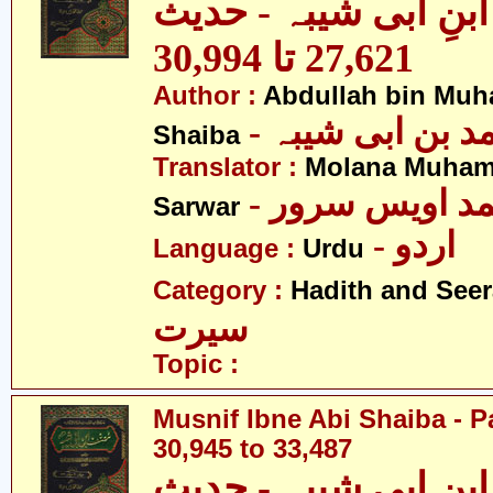
نِ ابی شیبہ - حدیث
27,621 تا 30,994
Author :
Abdullah bin Muh
-  بن ابی شیبہ
Shaiba
Translator :
Molana Muham
- مد اویس سرور
Sarwar
- اردو
Language :
Urdu
Category :
Hadith and Seer
سیرت
Topic :
Musnif Ibne Abi Shaiba - P
30,945 to 33,487
نِ ابی شیبہ - حدیث