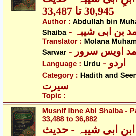
30,945 تا 33,487
Author :
Abdullah bin Muh
-  بن ابی شیبہ
Shaiba
Translator :
Molana Muham
- مد اویس سرور
Sarwar
- اردو
Language :
Urdu
Category :
Hadith and Seer
سیرت
Topic :
Musnif Ibne Abi Shaiba - P
33,488 to 36,882
نِ ابی شیبہ - حدیث