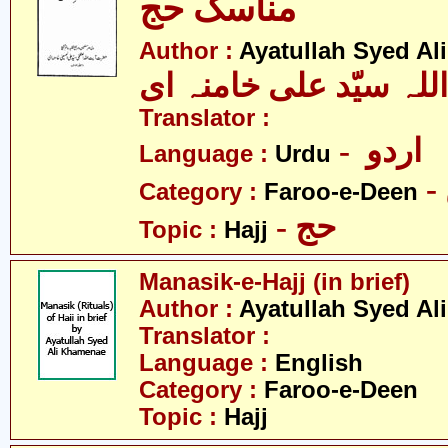
مناسک حج
Author :
Ayatullah Syed A
للہ سیّد علی خامنہ ای
Translator :
- اردو
Language :
Urdu
Category :
Faroo-e-Deen
- حج
Topic :
Hajj
Manasik-e-Hajj (in brief)
Author :
Ayatullah Syed A
Translator :
Language :
English
Category :
Faroo-e-Deen
Topic :
Hajj