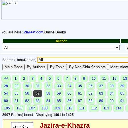
You are here :
Ziaraat.com
/Online Books
Author
Search (Urdu/Roman)
<<
1
2
3
4
5
6
7
8
9
10
11
12
13
28
29
30
31
32
33
34
35
36
37
38
39
54
55
56
57
58
59
60
61
62
63
64
65
80
81
82
83
84
85
86
87
88
89
90
91
105
106
107
108
109
110
111
112
113
114
2907
Book(s) found - Displaying
1401
to
1425
Jazira-e-Khazra