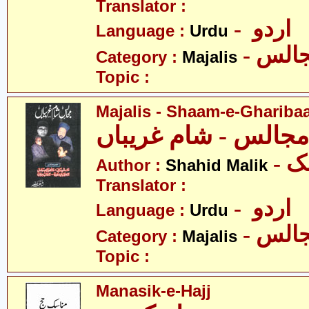
Translator :
- اردو
Language :
Urdu
- الس
Category :
Majalis
Topic :
Majalis - Shaam-e-Ghariba
مجالس - شام غریباں
- 
Author :
Shahid Malik
Translator :
- اردو
Language :
Urdu
- الس
Category :
Majalis
Topic :
Manasik-e-Hajj