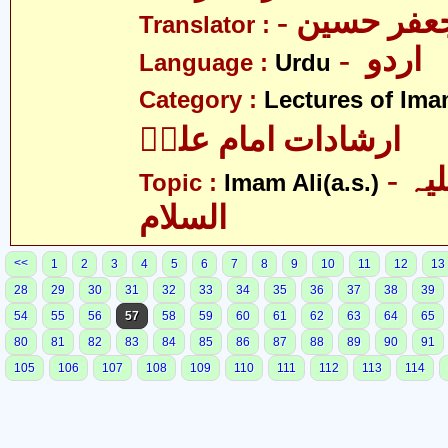
- فر حسین
Translator :
- اردو
Language :
Urdu
Category :
Lectures of Imam
ارشادات امام علیؑ
- امام علی علیہ
Topic :
Imam Ali(a.s.)
السلام
<<
1
2
3
4
5
6
7
8
9
10
11
12
13
28
29
30
31
32
33
34
35
36
37
38
39
54
55
56
57
58
59
60
61
62
63
64
65
80
81
82
83
84
85
86
87
88
89
90
91
105
106
107
108
109
110
111
112
113
114