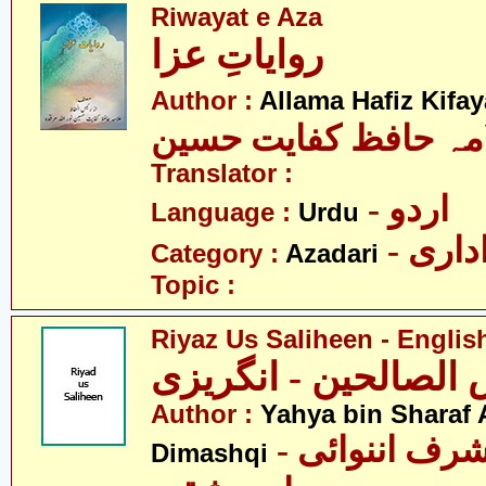
Riwayat e Aza
روایاتِ عزا
Author :
Allama Hafiz Kifa
مہ حافظ کفایت حسین
Translator :
- اردو
Language :
Urdu
- اری
Category :
Azadari
Topic :
Riyaz Us Saliheen - Englis
 الصالحین - انگریزی
Author :
Yahya bin Sharaf
- یحییٰ بن شرف اننوائی
Dimashqi