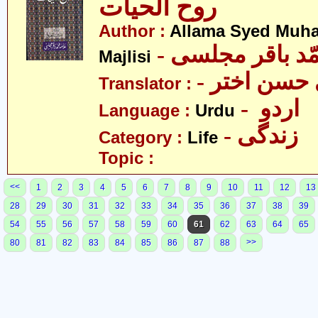
روح الحیات
Author :
Allama Syed Muh
- ّد باقر مجلسی
Majlisi
- حسن اختر
Translator :
- اردو
Language :
Urdu
- زندگی
Category :
Life
Topic :
<<
1
2
3
4
5
6
7
8
9
10
11
12
13
28
29
30
31
32
33
34
35
36
37
38
39
54
55
56
57
58
59
60
61
62
63
64
65
>>
80
81
82
83
84
85
86
87
88