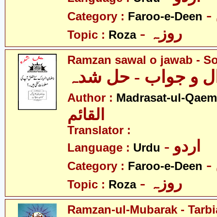
Category :
Faroo-e-Deen
- روزہ
Topic :
Roza
Ramzan sawal o jawab - S
 و جواب - حل شدہ
Author :
Madrasat-ul-Qaem(
القائم
Translator :
- اردو
Language :
Urdu
Category :
Faroo-e-Deen
- روزہ
Topic :
Roza
Ramzan-ul-Mubarak - Tarbia