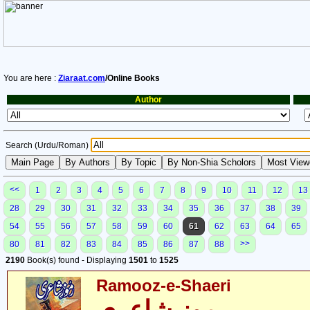
You are here :
Ziaraat.com
/Online Books
Author
Search (Urdu/Roman)
<<
1
2
3
4
5
6
7
8
9
10
11
12
13
28
29
30
31
32
33
34
35
36
37
38
39
54
55
56
57
58
59
60
61
62
63
64
65
>>
80
81
82
83
84
85
86
87
88
2190
Book(s) found - Displaying
1501
to
1525
Ramooz-e-Shaeri