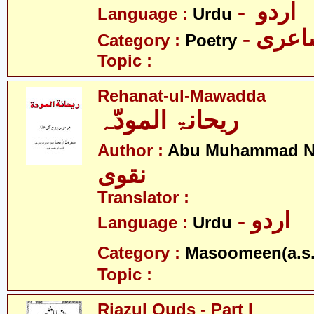
- اردو
Language :
Urdu
- عری
Category :
Poetry
Topic :
Rehanat-ul-Mawadda
ریحانۃ المودّہ
Author :
Abu Muhammad N
نقوی
Translator :
- اردو
Language :
Urdu
Category :
Masoomeen(a.s.
Topic :
Riazul Quds - Part I