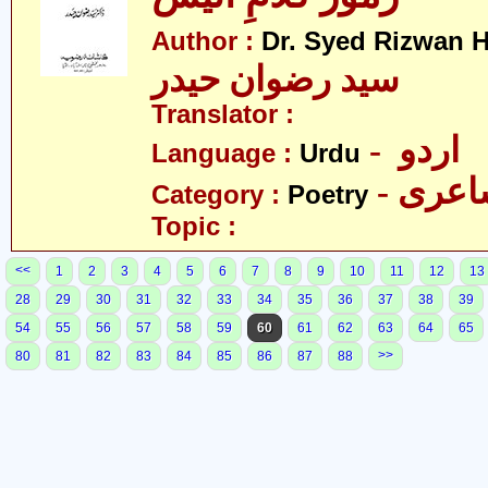
Author :
Dr. Syed Rizwan H
سید رضوان حیدر
Translator :
- اردو
Language :
Urdu
- عری
Category :
Poetry
Topic :
<<
1
2
3
4
5
6
7
8
9
10
11
12
13
28
29
30
31
32
33
34
35
36
37
38
39
54
55
56
57
58
59
60
61
62
63
64
65
>>
80
81
82
83
84
85
86
87
88