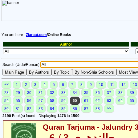
You are here :
Ziaraat.com
/Online Books
Author
Search (Urdu/Roman)
<<
1
2
3
4
5
6
7
8
9
10
11
12
13
28
29
30
31
32
33
34
35
36
37
38
39
54
55
56
57
58
59
60
61
62
63
64
65
>>
80
81
82
83
84
85
86
87
88
2190
Book(s) found - Displaying
1476
to
1500
Quran Tarjuma - Jalundry 3 