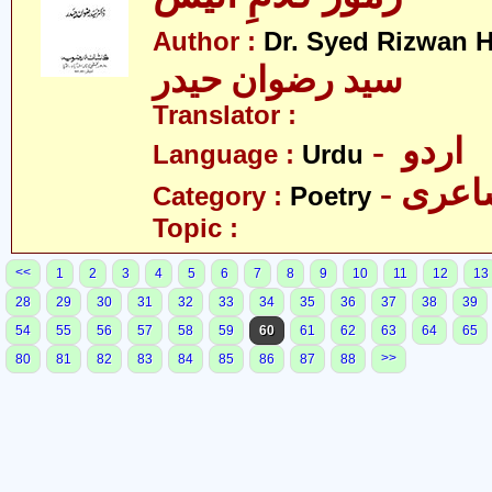
Author :
Dr. Syed Rizwan H
سید رضوان حیدر
Translator :
- اردو
Language :
Urdu
- عری
Category :
Poetry
Topic :
<<
1
2
3
4
5
6
7
8
9
10
11
12
13
28
29
30
31
32
33
34
35
36
37
38
39
54
55
56
57
58
59
60
61
62
63
64
65
>>
80
81
82
83
84
85
86
87
88