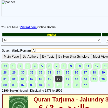
You are here :
Ziaraat.com
/Online Books
Author
Search (Urdu/Roman)
<<
1
2
3
4
5
6
7
8
9
10
11
12
13
28
29
30
31
32
33
34
35
36
37
38
39
54
55
56
57
58
59
60
61
62
63
64
65
>>
80
81
82
83
84
85
86
87
88
2190
Book(s) found - Displaying
1476
to
1500
Quran Tarjuma - Jalundry 3 