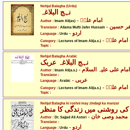
Nehjul Balagha (Urdu)
نہج البلاغہ
- امام علیؑ
Author :
Imam Ali(as)
- ر حسین
Translator :
Allama Mufti Jafer Hussain
- اردو
Language :
Urdu
- مام علیؑ
Category :
Lectures of Imam Ali(a.s.)
Topic :
Nehjul Balagha Arabic
نہج البلاغہ عربک
- امام علی علیہ السلام
Author :
Imam Ali(a.s.)
Translator :
- عربی
Language :
Arabic
- مام علیؑ
Category :
Lectures of Imam Ali(a.s.)
Topic :
Nehjul Balagha ki roshni may zindagi ka manzar
ہ کی روشنی میں زندگی کا منظر
- محمد وصی خان
Author :
Dr. Sajjad Ali Astori
Translator :
- اردو
Language :
Urdu