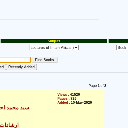
Subject
Page
1
of
2
Views :
41520
Pages :
726
Added :
10-May-2020
سید محمد احس
ارشادات ا