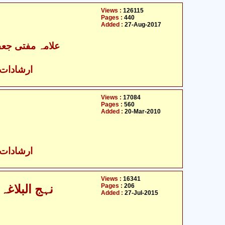
Views :
126115
Pages :
440
Added :
27-Aug-2017
علامہ مفتی جعف
ارشادات ا
Views :
17084
Pages :
560
Added :
20-Mar-2010
ارشادات ا
Views :
16341
Pages :
206
نہج البلاغ
Added :
27-Jul-2015