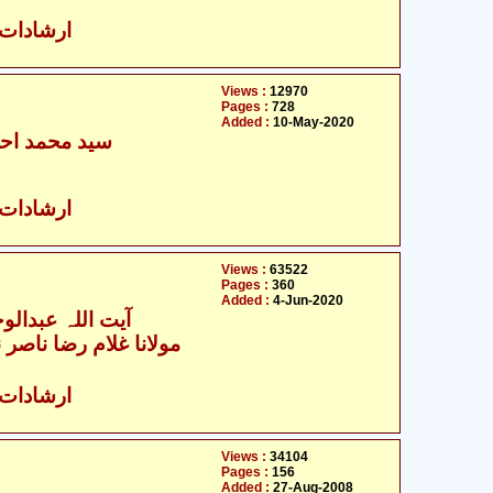
ارشادات ا
Views :
12970
Pages :
728
Added :
10-May-2020
سید محمد احس
ارشادات ا
Views :
63522
Pages :
360
Added :
4-Jun-2020
آیت اللہ عبدالوح
مولانا غلام رضا ناصر ن
ارشادات ا
Views :
34104
Pages :
156
Added :
27-Aug-2008