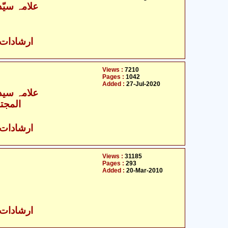
علامہ سیّ
ارشادات ا
Views :
7210
Pages :
1042
Added :
27-Jul-2020
علامہ سید
المجتب
ارشادات ا
Views :
31185
Pages :
293
Added :
20-Mar-2010
ارشادات ا