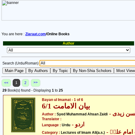
You are here :
Ziaraat.com
/Online Books
Author
Search (Urdu/Roman)
>>
<<
1
2
29
Book(s) found - Displaying
1
to
25
Bayan ul Imamat - 1 of 6
بیان الامامت 6/1
- ن زیدی
Author :
Syed Muhammad Ahsan Zaidi
Translator :
- اردو
Language :
Urdu
- مام علیؑ
Category :
Lectures of Imam Ali(a.s.)