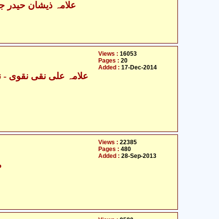
علامہ ذیشان حیدر جوا
Views :
16053
Pages :
20
Added :
17-Dec-2014
Views :
22385
Pages :
480
Added :
28-Sep-2013
م