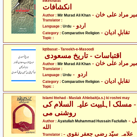
Inkeshafat
انکشافات
- یر مراد علی خان
Author :
Mir Murad Ali Khan
Translator :
- اردو
Language :
Urdu
- تقابلِ ادیان
Category :
Comparative Religion
Topic :
Iqtibasat - Tareekh-e-Masoodi
اقتباسات - تاریخ مسعودی
- یر مراد علی خان
Author :
Mir Murad Ali Khan
Translator :
- اردو
Language :
Urdu
- تقابلِ ادیان
Category :
Comparative Religion
Topic :
Islami Ittehad - Maslak Ahlebait(a.s.) ki roshni may
- مسلک اہلبیت علیہ السلام کی
روشنی می
- آیت اللہ محمّد حسین فضل
Author :
Ayatullah Muhammad Hussain Fazlullah
الله
- علامہ سیّد رضی جعفر نقوی
Translator :