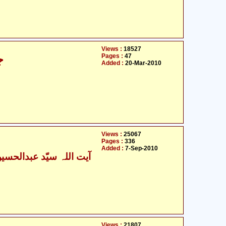
Views :
18527
Pages :
47
جاوید غامدی کے اصولوں پر تنقید
Added :
20-Mar-2010
Views :
25067
Pages :
336
Added :
7-Sep-2010
Views :
21807