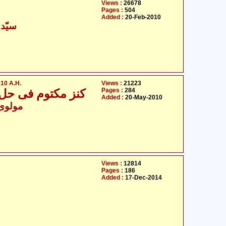
Views :
26678
Pages :
504
Added :
20-Feb-2010
سیّد 
10 A.H.
Views :
21223
Pages :
284
کنز مکتوم فی حل عقد ام کلثوم علیہ السلام 1310
Added :
20-May-2010
- مولوی سیّد علی اظہر
Views :
12814
Pages :
186
Added :
17-Dec-2014