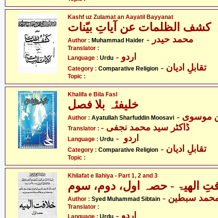
Kashf uz Zulamat an Aayatil Bayyanat
کشف الظلمات عن آیاتِ بیّنات
- محمد حیدر
Author :
Muhammad Haider
Translator :
- اردو
Language :
Urdu
- تقابلِ ادیان
Category :
Comparative Religion
Topic :
Khalifa e Bila Fasl
خلیفئہ بلا فصل
-  موسوی
Author :
Ayatullah Sharfuddin Moosavi
- ڈاکٹر سید محمد نجفی
Translator :
- اردو
Language :
Urdu
- تقابلِ ادیان
Category :
Comparative Religion
Topic :
Khilafat e Ilahiya - Part 1, 2 and 3
تِ الھیۃ - حصہ اول، دوم، سوم
- حمد سبطین
Author :
Syed Muhammad Sibtain
Translator :
- اردو
Language :
Urdu