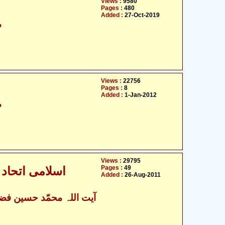
Views :
9580
Pages :
480
Added :
27-Oct-2019
م
Views :
22756
Pages :
8
Added :
1-Jan-2012
م
Views :
29795
Pages :
49
اسلامی اتحاد 
Added :
26-Aug-2011