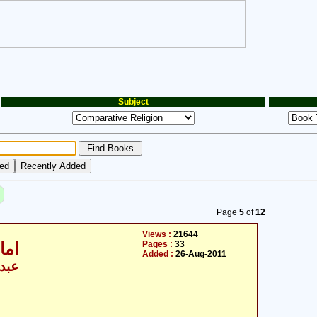
Subject
Page
5
of
12
Views :
21644
Pages :
33
امام علی علیہ السلام اور سیاست
Added :
26-Aug-2011
عبدا