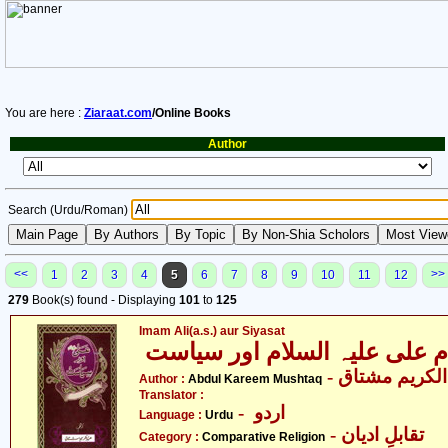
You are here :
Ziaraat.com
/Online Books
Author
Search (Urdu/Roman)
<<
>>
1
2
3
4
5
6
7
8
9
10
11
12
279
Book(s) found - Displaying
101
to
125
Imam Ali(a.s.) aur Siyasat
- لکریم مشتاق
Author :
Abdul Kareem Mushtaq
Translator :
- اردو
Language :
Urdu
- تقابلِ ادیان
Category :
Comparative Religion