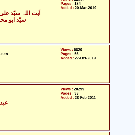
Pages :
184
Added :
20-Mar-2010
آیت اللہ سیّد علی 
سیّد ابو محمّ
Views :
6820
usen
Pages :
56
Added :
27-Oct-2019
Views :
28299
Pages :
38
Added :
28-Feb-2011
عبدا