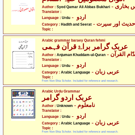
-  بخاری
Author :
Syed Qamar Ali Abbas Bukhari
Translator :
- اردو
Language :
Urdu
- دیث اور سیرت
Category :
Hadith and Seerat
Topic :
Arabic grammar baraey Quran fehmi
عربک گرامر براۓ قرآن فہمی
Author :
Anjuman Khuddam-ul-Quran
Translator :
- اردو
Language :
Urdu
- عربی زبان
Category :
Arabic Language
Topic :
From Non-Shia Scholor. Included for reference and research.
Arabic Urdu Grammar
عربک اردو گرامر
- نامعلوم
Author :
Unknown
Translator :
- اردو
Language :
Urdu
- عربی زبان
Category :
Arabic Language
Topic :
From Non-Shia Scholor. Included for reference and research.