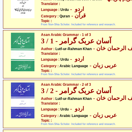
Translator :
- اردو
Language :
Urdu
- قرآن
Category :
Quran
Topic :
From Non-Shia Scholor. Included for reference and research.
Asan Arabic Grammar - 1 of 3
آسان عربک گرامر - 1 / 3
- الرحمان خان
Author :
Lutf-ur-Rahman Khan
Translator :
- اردو
Language :
Urdu
- عربی زبان
Category :
Arabic Language
Topic :
From Non-Shia Scholor. Included for reference and research.
Asan Arabic Grammar - 2 of 3
آسان عربک گرامر - 2 / 3
- الرحمان خان
Author :
Lutf-ur-Rahman Khan
Translator :
- اردو
Language :
Urdu
- عربی زبان
Category :
Arabic Language
Topic :
From Non-Shia Scholor. Included for reference and research.