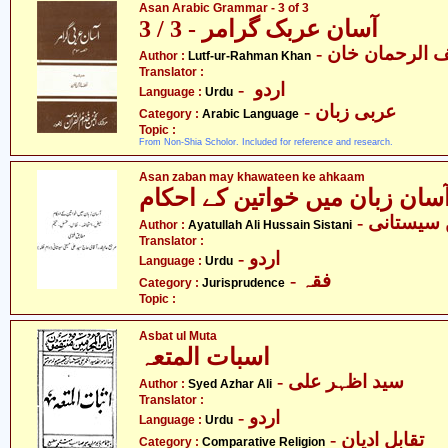
Asan Arabic Grammar - 3 of 3
آسان عربک گرامر - 3 / 3
- الرحمان خان
Author :
Lutf-ur-Rahman Khan
Translator :
- اردو
Language :
Urdu
- عربی زبان
Category :
Arabic Language
Topic :
From Non-Shia Scholor. Included for reference and research.
Asan zaban may khawateen ke ahkaam
سان زبان میں خواتین کے احکام
- سیستانی
Author :
Ayatullah Ali Hussain Sistani
Translator :
- اردو
Language :
Urdu
- فقہ
Category :
Jurisprudence
Topic :
Asbat ul Muta
اسبات المتعہ
- سید اظہر علی
Author :
Syed Azhar Ali
Translator :
- اردو
Language :
Urdu
- تقابلِ ادیان
Category :
Comparative Religion