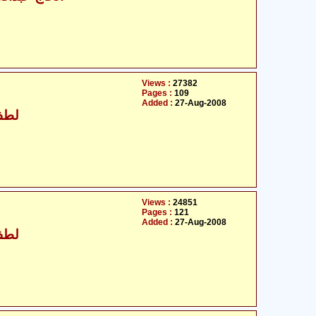
Views :
27382
Pages :
109
Added :
27-Aug-2008
لطف 
Views :
24851
Pages :
121
Added :
27-Aug-2008
لطف 