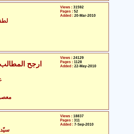
Views :
31592
Pages :
52
Added :
20-Mar-2010
لطف 
Views :
24129
Pages :
1128
ارجح المطالب 
Added :
22-May-2010
ع
- معصومین علیہ السلام
Views :
18837
Pages :
311
Added :
7-Sep-2010
سیّد