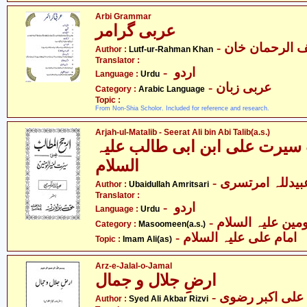
Arbi Grammar
عربی گرامر
- الرحمان خان
Author :
Lutf-ur-Rahman Khan
Translator :
- اردو
Language :
Urdu
- عربی زبان
Category :
Arabic Language
Topic :
From Non-Shia Scholor. Included for reference and research.
Arjah-ul-Matalib - Seerat Ali bin Abi Talib(a.s.)
سیرت علی ابن ابی طالب علیہ
السلام
- بیدللہ امرتسری
Author :
Ubaidullah Amritsari
Translator :
- اردو
Language :
Urdu
Category :
Masoomeen(a.s.)
- امام علی علیہ السلام
Topic :
Imam Ali(as)
Arz-e-Jalal-o-Jamal
ارضِ جلال و جمال
-  علی اکبر رضوی
Author :
Syed Ali Akbar Rizvi