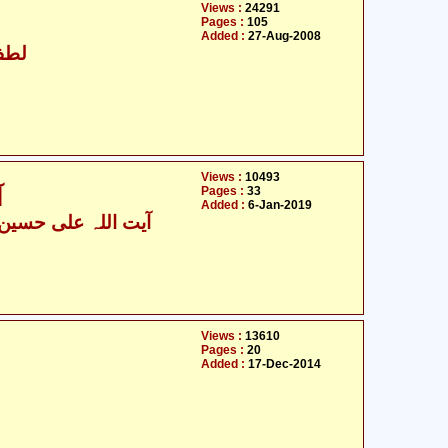
Views :
24291
Pages :
105
Added :
27-Aug-2008
لطف 
Views :
10493
Pages :
33
آ
Added :
6-Jan-2019
آیت اللہ علی حسین 
Views :
13610
Pages :
20
Added :
17-Dec-2014