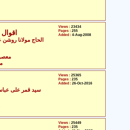
Views :
23434
Pages :
255
اقوال 
Added :
4-Aug-2008
- الحاج مولانا روشن علی نجفی
- معصومین علیہ السلام
مع
Views :
25365
Pages :
235
Added :
26-Oct-2016
سید قمر علی عباس 
ح
Views :
25449
Pages :
235