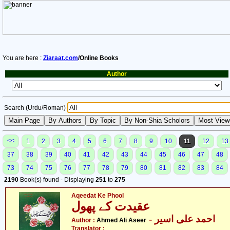
You are here :
Ziaraat.com
/Online Books
Author
Search (Urdu/Roman)
<<
1
2
3
4
5
6
7
8
9
10
11
12
13
37
38
39
40
41
42
43
44
45
46
47
48
73
74
75
76
77
78
79
80
81
82
83
84
2190
Book(s) found - Displaying
251
to
275
Aqeedat Ke Phool
عقیدت کے پھول
- احمد علی اسیر
Author :
Ahmed Ali Aseer
Translator :