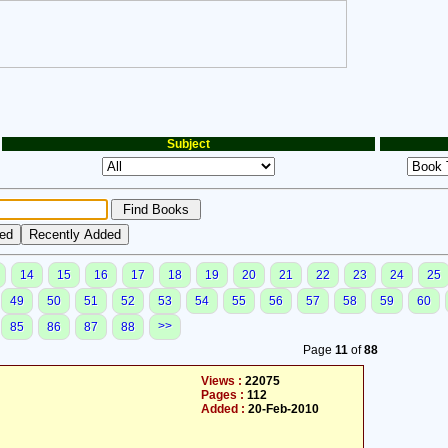
Subject
14
15
16
17
18
19
20
21
22
23
24
25
49
50
51
52
53
54
55
56
57
58
59
60
>>
85
86
87
88
Page
11
of
88
Views :
22075
Pages :
112
Added :
20-Feb-2010