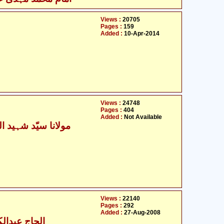
Views :
20705
Pages :
159
Added :
10-Apr-2014
Views :
24748
Pages :
404
Added :
Not Available
Views :
22140
Pages :
292
Added :
27-Aug-2008
- الحاج عبدالکریم پاریکھ