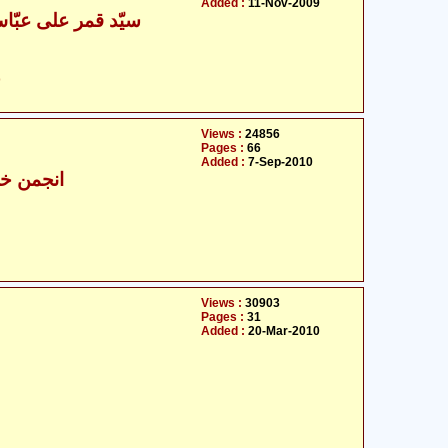
Added :
11-Nov-2009
سیّد قمر علی عبّاس
ح
Views :
24856
Pages :
66
Added :
7-Sep-2010
- انجمن خدّام القرآن
Views :
30903
Pages :
31
Added :
20-Mar-2010