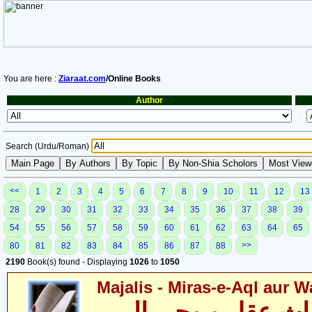
You are here :
Ziaraat.com
/Online Books
Author
Search (Urdu/Roman)
<<
1
2
3
4
5
6
7
8
9
10
11
12
13
28
29
30
31
32
33
34
35
36
37
38
39
54
55
56
57
58
59
60
61
62
63
64
65
>>
80
81
82
83
84
85
86
87
88
2190
Book(s) found - Displaying
1026
to
1050
Majalis - Miras-e-Aql aur Wa