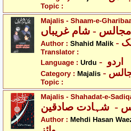
Topic :
Majalis - Shaam-e-Ghariba
مجالس - شام غریباں
- 
Author :
Shahid Malik
Translator :
- اردو
Language :
Urdu
- الس
Category :
Majalis
Topic :
Majalis - Shahadat-e-Sadiq
Author :
Mehdi Hasan Wae
وائز