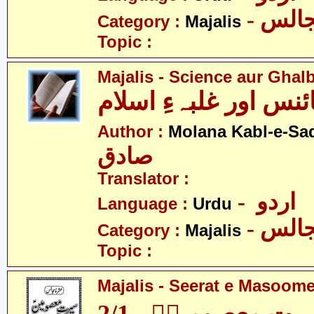
- الس
Category :
Majalis
Topic :
Majalis - Science aur Ghal
نس اور غلبہءِ اسلام
Author :
Molana Kabl-e-Sa
صادق
Translator :
- اردو
Language :
Urdu
- الس
Category :
Majalis
Topic :
Majalis - Seerat e Masoome