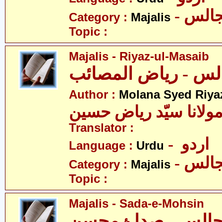
- الس
Category :
Majalis
Topic :
Majalis - Riyaz-ul-Masaib
Author :
Molana Syed Riya
ولانا سیّد ریاض حسین
Translator :
- اردو
Language :
Urdu
- الس
Category :
Majalis
Topic :
Majalis - Sada-e-Mohsin