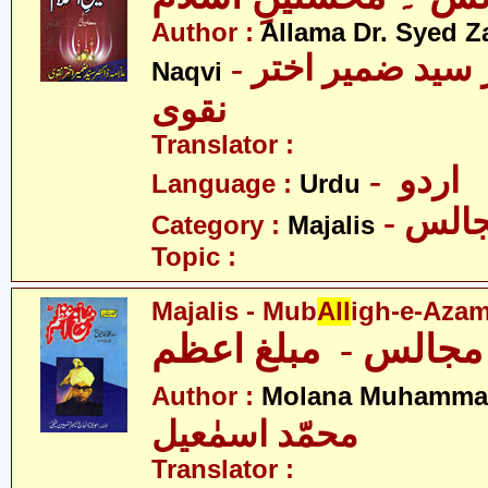
Author :
Allama Dr. Syed Z
- علامہ ڈاکٹر سید ضمیر اختر
Naqvi
نقوی
Translator :
- اردو
Language :
Urdu
- الس
Category :
Majalis
Topic :
Majalis - Mub
All
igh-e-Aza
اعظم
Author :
Molana Muhammad
محمّد اسمٰعیل
Translator :