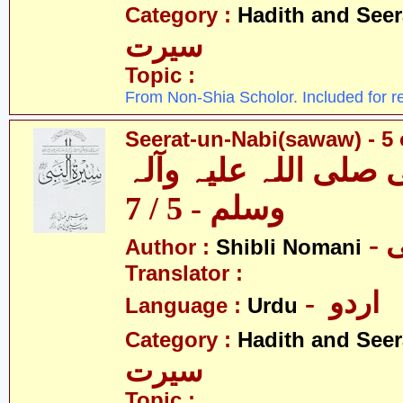
Category :
Hadith and Seer
سیرت
Topic :
From Non-Shia Scholor. Included for r
Seerat-un-Nabi(sawaw) - 5 
 صلی اللہ علیہ وآلہ
وسلم - 5 / 7
-
Author :
Shibli Nomani
Translator :
- اردو
Language :
Urdu
Category :
Hadith and Seer
سیرت
Topic :