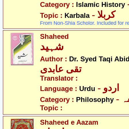
Category :
Islamic History
- کربلا
Topic :
Karbala
From Non-Shia Scholor. Included for r
Shaheed
شہید
Author :
Dr. Syed Taqi Abid
تقی عابدی
Translator :
- اردو
Language :
Urdu
-
Category :
Philosophy
Topic :
Shaheed e Aazam