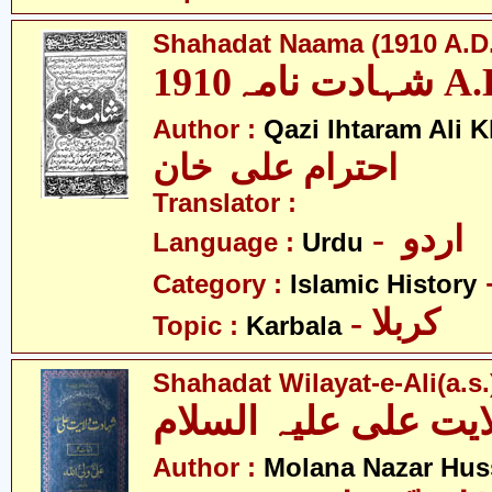
Shahadat Naama (1910 A.D.
ادت نامہ1910
Author :
Qazi Ihtaram Ali 
احترام علی خان
Translator :
- اردو
Language :
Urdu
Category :
Islamic History
- کربلا
Topic :
Karbala
Shahadat Wilayat-e-Ali(a.s.
Author :
Molana Nazar Hus