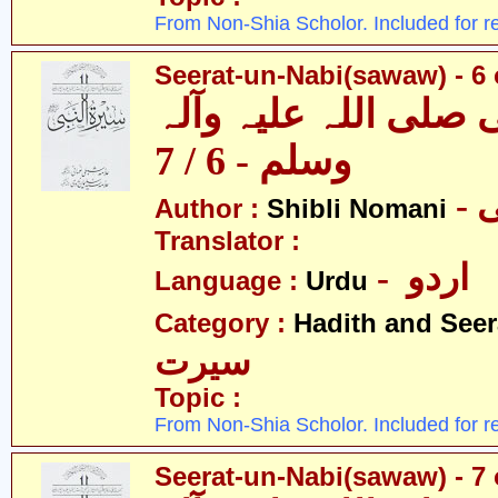
From Non-Shia Scholor. Included for r
Seerat-un-Nabi(sawaw) - 6 
 صلی اللہ علیہ وآلہ
وسلم - 6 / 7
-
Author :
Shibli Nomani
Translator :
- اردو
Language :
Urdu
Category :
Hadith and Seer
سیرت
Topic :
From Non-Shia Scholor. Included for r
Seerat-un-Nabi(sawaw) - 7 