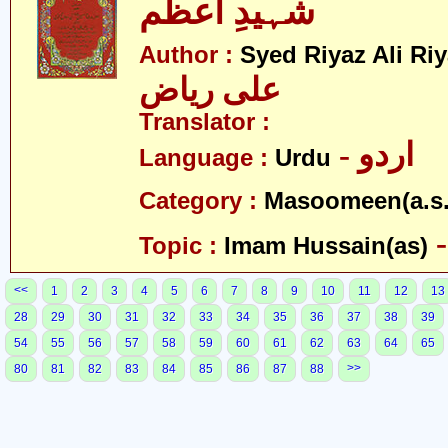
شہیدِ اعظم
Author :
Syed Riyaz Ali Ri
علی ریاض
Translator :
- اردو
Language :
Urdu
Category :
Masoomeen(a.s.
Topic :
Imam Hussain(as)
<<
1
2
3
4
5
6
7
8
9
10
11
12
13
28
29
30
31
32
33
34
35
36
37
38
39
54
55
56
57
58
59
60
61
62
63
64
65
>>
80
81
82
83
84
85
86
87
88