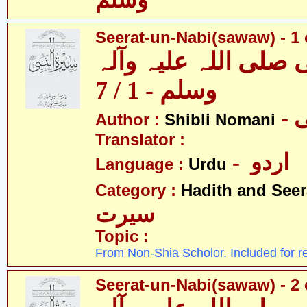
وسلّم
Seerat-un-Nabi(sawaw) - 1 
 صلی اللہ علیہ وآلہ
وسلم - 1 / 7
-
Author :
Shibli Nomani
Translator :
- اردو
Language :
Urdu
Category :
Hadith and Seer
سیرت
Topic :
From Non-Shia Scholor. Included for r
Seerat-un-Nabi(sawaw) - 2 