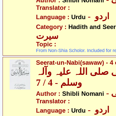
Author :
Shibli Nomani
Translator :
- اردو
Language :
Urdu
Category :
Hadith and Seer
سیرت
Topic :
From Non-Shia Scholor. Included for r
Seerat-un-Nabi(sawaw) - 4 
 صلی اللہ علیہ وآلہ
وسلم - 4 / 7
-
Author :
Shibli Nomani
Translator :
- اردو
Language :
Urdu