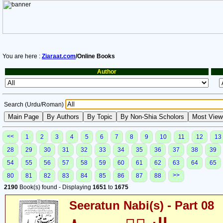
You are here :
Ziaraat.com
/Online Books
Author
Search (Urdu/Roman)
<<
1
2
3
4
5
6
7
8
9
10
11
12
13
28
29
30
31
32
33
34
35
36
37
38
39
54
55
56
57
58
59
60
61
62
63
64
65
>>
80
81
82
83
84
85
86
87
88
2190
Book(s) found - Displaying
1651
to
1675
Seeratun Nabi(s) - Part 08