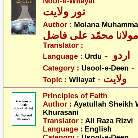
Noor-e-Wilayat
نور ولایت
Author :
Molana Muhammad 
ولانا محمّد علی فاضل
Translator :
- اردو
Language :
Urdu
Category :
Usool-e-Deen
- ولایت
Topic :
Wilayat
Principles of Faith
Author :
Ayatullah Sheikh
Khurasani
Translator :
Ali Raza Rizvi
Language :
English
Category :
Usool-e-Deen