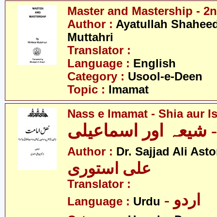
Master and Mastership - 2n
Author :
Ayatullah Shahee
Muttahri
Translator :
Language :
English
Category :
Usool-e-Deen
Topic :
Imamat
Nass e Imamat - Shia aur Is
 شیعہ اور اسماعیلی
Author :
Dr. Sajjad Ali Asto
علی استوری
Translator :
- اردو
Language :
Urdu