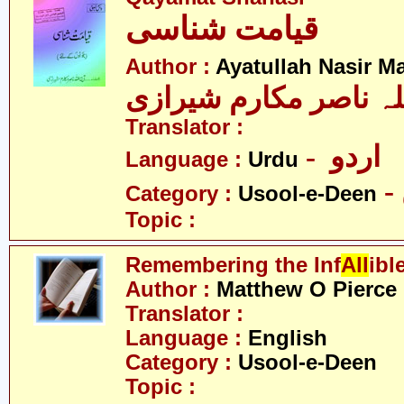
قیامت شناسی
Author :
Ayatullah Nasir M
لہ ناصر مکارم شیرازی
Translator :
- اردو
Language :
Urdu
Category :
Usool-e-Deen
Topic :
Remembering the Inf
All
ibl
Author :
Matthew O Pierce
Translator :
Language :
English
Category :
Usool-e-Deen
Topic :