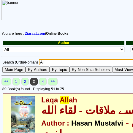
You are here :
Ziaraat.com
/Online Books
Author
Search (Urdu/Roman)
<<
>>
1
2
3
4
89
Book(s) found - Displaying
51
to
75
Laqa
All
ah
- حسن
Author :
Hasan Mustafvi