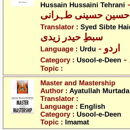
- لہ سید
Hussain Hussaini Tehrani
حسین حسینی طہرانی
Translator :
Syed Sibte Hai
سبطِ حیدر زیدی
- اردو
Language :
Urdu
Category :
Usool-e-Deen
Topic :
Master and Mastership
Author :
Ayatullah Murtada
Translator :
Language :
English
Category :
Usool-e-Deen
Topic :
Imamat