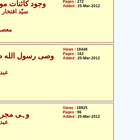
Pages :
272
وجود کائنات مول
Added :
25-Mar-2012
سیّد افتخار 
- معصومین علیہ السلام
Views :
18448
Pages :
162
وصی رسول الله صلی
Added :
25-Mar-2012
عبدا
Views :
18925
Pages :
96
وہی مجرم
Added :
25-Mar-2012
عبدا