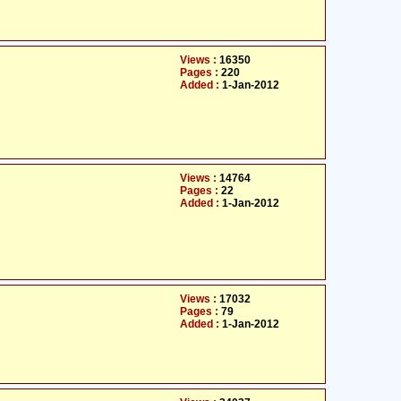
Views :
16350
Pages :
220
Added :
1-Jan-2012
Views :
14764
Pages :
22
Added :
1-Jan-2012
Views :
17032
Pages :
79
Added :
1-Jan-2012