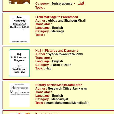
- فقہ
Category :
Jurisprudence
Topic :
From Marriage to Parenthood
Author :
Abbas and Shaheen Mirali
Translator :
Language :
English
Category :
Marriage
Topic :
Hajj in Pictures and Diagrams
Author :
Syed-Rizwan Raza Rizvi
Translator :
Language :
English
Category :
Faroo-e-Deen
Topic :
Hajj
History behind Masjid Jamkaran
Author :
Research Office Jamkaran
Translator :
Language :
English
Category :
Mehdaviyat
Topic :
Imam Muhammad Mehdi(atfs)