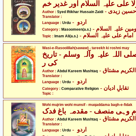
ا علی علیہ السلام اور غدیر خم
- حسین زیدی
Author :
Syed Iftikhar Hussain Zaidi
Translator :
- اردو
Language :
Urdu
Category :
Masoomeen(a.s.)
- امام علی علیہ السلام
Topic :
Imam Ali(a.s.)
Wasi-e-Rasoolillah(sawaw) - tareekh ki roshni may
 اللہ علیہ وآلہ وسلم - تاریخ
کی ر
- لکریم مشتاق
Author :
Abdul Kareem Mushtaq
Translator :
- اردو
Language :
Urdu
- تقابلِ ادیان
Category :
Comparative Religion
Topic :
Wohi mujrim wohi munsif - muqaddama bagh-e-fidak
 وہی منصف - مقدمہ باغ فدک
- لکریم مشتاق
Author :
Abdul Kareem Mushtaq
Translator :
- اردو
Language :
Urdu