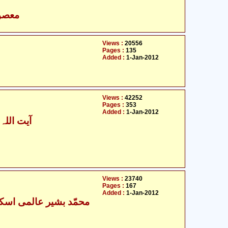
- معصومین علیہ السلام
Views :
20556
Pages :
135
Added :
1-Jan-2012
Views :
42252
Pages :
353
Added :
1-Jan-2012
آیت اللہ 
Views :
23740
Pages :
167
Added :
1-Jan-2012
- محمّد بشیر عالمی اسکردوی