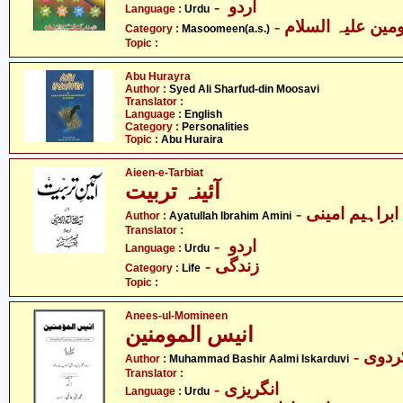
- اردو
Language :
Urdu
Category :
Masoomeen(a.s.)
Topic :
Abu Hurayra
Author :
Syed Ali Sharfud-din Moosavi
Translator :
Language :
English
Category :
Personalities
Topic :
Abu Huraira
Aieen-e-Tarbiat
آئینہ تربیت
- ابراہیم امینی
Author :
Ayatullah Ibrahim Amini
Translator :
- اردو
Language :
Urdu
- زندگی
Category :
Life
Topic :
Anees-ul-Momineen
انیس المومنین
Author :
Muhammad Bashir Aalmi Iskarduvi
Translator :
- انگریزی
Language :
Urdu