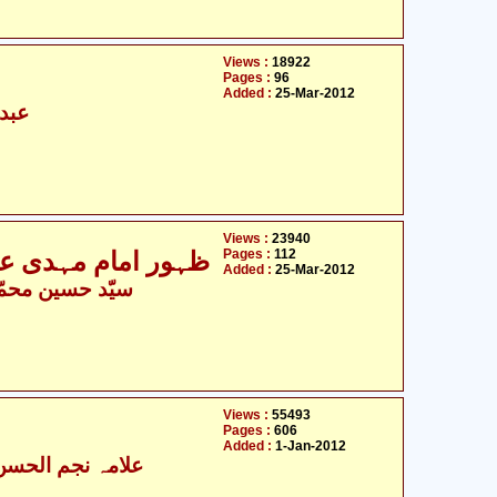
Views :
18922
Pages :
96
Added :
25-Mar-2012
عبدا
Views :
23940
Pages :
112
ظہور امام مہدی علی
Added :
25-Mar-2012
سیّد حسین محمّد
Views :
55493
Pages :
606
Added :
1-Jan-2012
علامہ نجم الحسن 