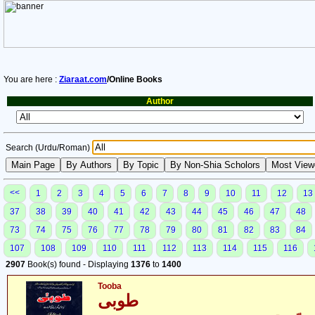
You are here :
Ziaraat.com
/Online Books
Author
Search (Urdu/Roman)
<<
1
2
3
4
5
6
7
8
9
10
11
12
13
37
38
39
40
41
42
43
44
45
46
47
48
73
74
75
76
77
78
79
80
81
82
83
84
107
108
109
110
111
112
113
114
115
116
2907
Book(s) found - Displaying
1376
to
1400
Tooba
طوبی