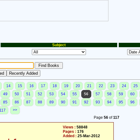
Subject
14
15
16
17
18
19
20
21
22
23
24
25
49
50
51
52
53
54
55
56
57
58
59
60
85
86
87
88
89
90
91
92
93
94
95
96
>>
117
Page
56
of
117
Views :
58848
Pages :
176
Added :
25-Mar-2012