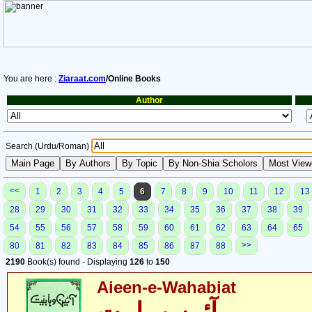
You are here :
Ziaraat.com
/Online Books
Author
Search (Urdu/Roman)
<<
1
2
3
4
5
6
7
8
9
10
11
12
13
28
29
30
31
32
33
34
35
36
37
38
39
54
55
56
57
58
59
60
61
62
63
64
65
>>
80
81
82
83
84
85
86
87
88
2190
Book(s) found - Displaying
126
to
150
Aieen-e-Wahabiat