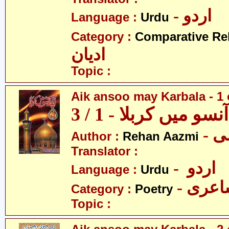
- اردو
Language :
Urdu
Category :
Comparative Re
ادیان
Topic :
Aik ansoo may Karbala - 1 
سو میں کربلا - 1 / 3
- 
Author :
Rehan Aazmi
Translator :
- اردو
Language :
Urdu
- عری
Category :
Poetry
Topic :