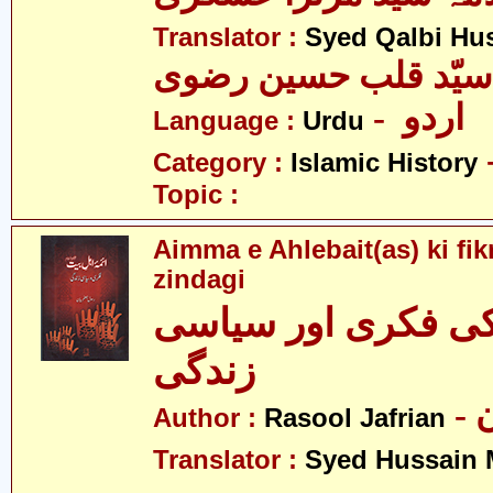
Translator :
Syed Qalbi Hus
- اردو
Language :
Urdu
Category :
Islamic History
Topic :
Aimma e Ahlebait(as) ki fikr
zindagi
 کی فکری اور سیاسی
زندگی
-
Author :
Rasool Jafrian
Translator :
Syed Hussain 