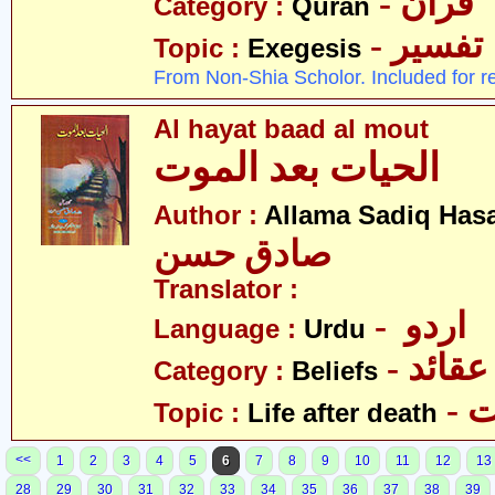
- قرآن
Category :
Quran
- تفسیر
Topic :
Exegesis
From Non-Shia Scholor. Included for r
Al hayat baad al mout
الحیات بعد الموت
Author :
Allama Sadiq Has
صادق حسن
Translator :
- اردو
Language :
Urdu
- عقائد
Category :
Beliefs
-
Topic :
Life after death
<<
1
2
3
4
5
6
7
8
9
10
11
12
13
28
29
30
31
32
33
34
35
36
37
38
39