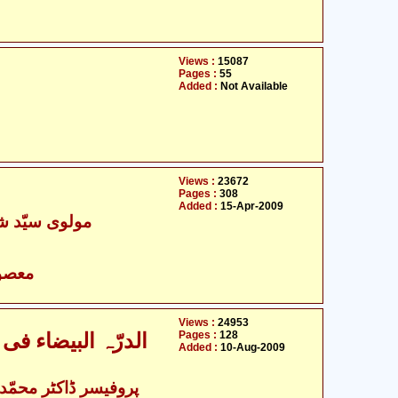
Views :
15087
Pages :
55
Added :
Not Available
Views :
23672
Pages :
308
Added :
15-Apr-2009
مولوی سیّد ش
- معصومین علیہ السلام
Views :
24953
Pages :
128
الدرّہ البیضاء فی
Added :
10-Aug-2009