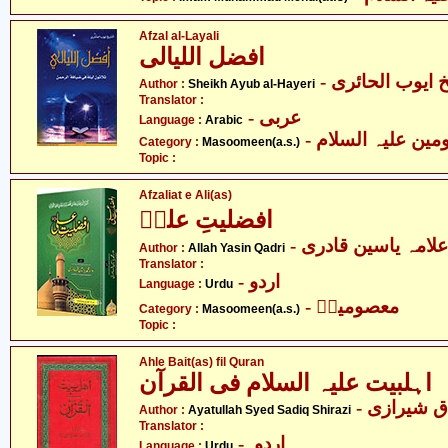
Afzal al-Layali
افضل اللیالی
-  ایوب الحائری
Author :
Sheikh Ayub al-Hayeri
Translator :
- عربی
Language :
Arabic
Category :
Masoomeen(a.s.)
Topic :
Afzaliat e Ali(as)
افضلیتِ علیؑ
- علامہ یاسین قادری
Author :
Allah Yasin Qadri
Translator :
- اردو
Language :
Urdu
- معصومینؑ
Category :
Masoomeen(a.s.)
Topic :
Ahle Bait(as) fil Quran
اہلبیت علیہ السلام فی القرآن
- ق شیرازی
Author :
Ayatullah Syed Sadiq Shirazi
Translator :
- اردو
Language :
Urdu