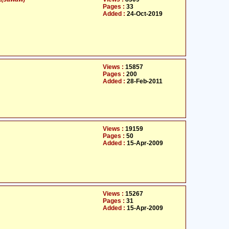
Pages :
33
Added :
24-Oct-2019
Views :
15857
Pages :
200
Added :
28-Feb-2011
Views :
19159
Pages :
50
Added :
15-Apr-2009
Views :
15267
Pages :
31
Added :
15-Apr-2009