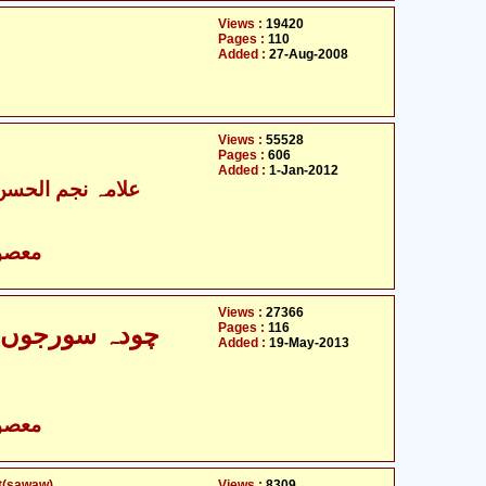
Views :
19420
Pages :
110
Added :
27-Aug-2008
Views :
55528
Pages :
606
Added :
1-Jan-2012
علامہ نجم الحسن 
- معصومین علیہ السلام
Views :
27366
Pages :
116
چودہ سورجوں ک
Added :
19-May-2013
- معصومین علیہ السلام
het(sawaw)
Views :
8309