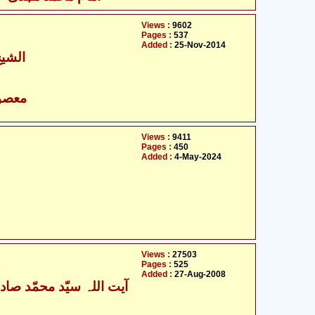
Views :
9602
Pages :
537
Added :
25-Nov-2014
الشیخ
- معصومین علیہ السلام
Views :
9411
Pages :
450
Added :
4-May-2024
Views :
27503
Pages :
525
Added :
27-Aug-2008
آیت اللہ سیّد محمّد صاد