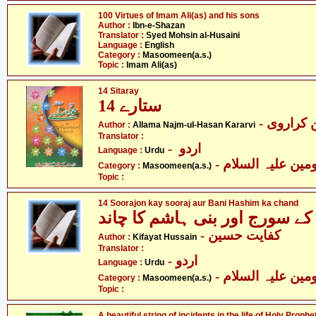
100 Virtues of Imam Ali(as) and his sons
Author :
Ibn-e-Shazan
Translator :
Syed Mohsin al-Husaini
Language :
English
Category :
Masoomeen(a.s.)
Topic :
Imam Ali(as)
14 Sitaray
14 ستارے
- کراروی
Author :
Allama Najm-ul-Hasan Kararvi
Translator :
- اردو
Language :
Urdu
Category :
Masoomeen(a.s.)
Topic :
14 Soorajon kay sooraj aur Bani Hashim ka chand
ے سورج اور بنی ہاشم کا چاند
- کفایت حسین
Author :
Kifayat Hussain
Translator :
- اردو
Language :
Urdu
Category :
Masoomeen(a.s.)
Topic :
A beautiful string of incidents in the life of Holy Prop