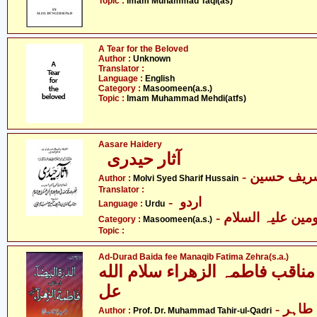
Topic :
Imam Muhammad Taqi(as)
A Tear for the Beloved
Author :
Unknown
Translator :
Language :
English
Category :
Masoomeen(a.s.)
Topic :
Imam Muhammad Mehdi(atfs)
Aasare Haidery
آثار حیدری
- ریف حسین
Author :
Molvi Syed Sharif Hussain
Translator :
- اردو
Language :
Urdu
Category :
Masoomeen(a.s.)
Topic :
Ad-Durad Baida fee Manaqib Fatima Zehra(s.a.)
 مناقب فاطمہ الزھراء سلام الله
عل
- پروفیسر ڈاکٹر محمّد طاہر
Author :
Prof. Dr. Muhammad Tahir-ul-Qadri