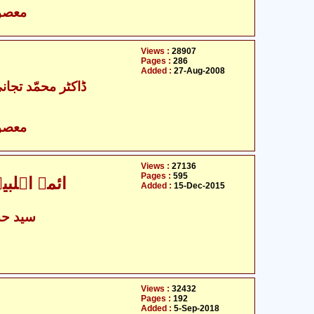
- معصومین علیہ السلام
Views :
28907
Pages :
286
Added :
27-Aug-2008
ڈاکٹر محمّد تجان
- معصومین علیہ السلام
Views :
27136
Pages :
595
ائمہ اہلب
Added :
15-Dec-2015
سید حس
Views :
32432
Pages :
192
Added :
5-Sep-2018