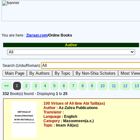
You are here :
Ziaraat.com
/Online Books
Author
Search (Urdu/Roman)
<<
1
2
3
4
5
6
7
8
9
10
11
12
13
332
Book(s) found - Displaying
1
to
25
100 Virtues of Ali ibne Abi Talib(as)
Author :
Az-Zahra Publications
Translator :
Language :
English
Category :
Masoomeen(a.s.)
Topic :
Imam Ali(as)