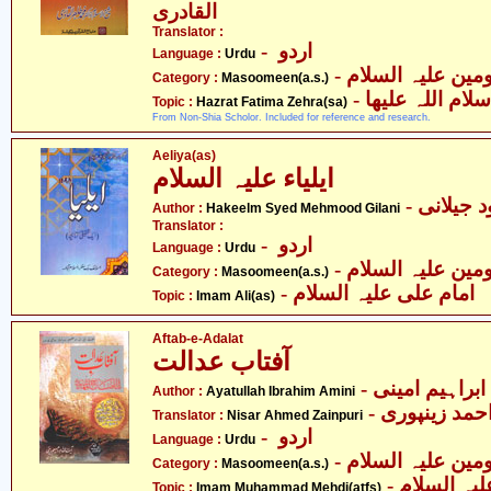
القادری
Translator :
- اردو
Language :
Urdu
Category :
Masoomeen(a.s.)
-  اللہ علیھا
Topic :
Hazrat Fatima Zehra(sa)
From Non-Shia Scholor. Included for reference and research.
Aeliya(as)
ایلیاء علیہ السلام
- جیلانی
Author :
Hakeelm Syed Mehmood Gilani
Translator :
- اردو
Language :
Urdu
Category :
Masoomeen(a.s.)
- امام علی علیہ السلام
Topic :
Imam Ali(as)
Aftab-e-Adalat
آفتاب عدالت
- ابراہیم امینی
Author :
Ayatullah Ibrahim Amini
- احمد زینپوری
Translator :
Nisar Ahmed Zainpuri
- اردو
Language :
Urdu
Category :
Masoomeen(a.s.)
- ہ السلام
Topic :
Imam Muhammad Mehdi(atfs)