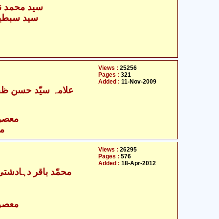
سید محمد نج
سید سبطین
Views :
25256
Pages :
321
Added :
11-Nov-2009
علامہ سیّد حسن ظفر
- معصومین علیہ السلام
مع
Views :
26295
Pages :
576
Added :
18-Apr-2012
محمّد باقر دہادشتی 
- معصومین علیہ السلام