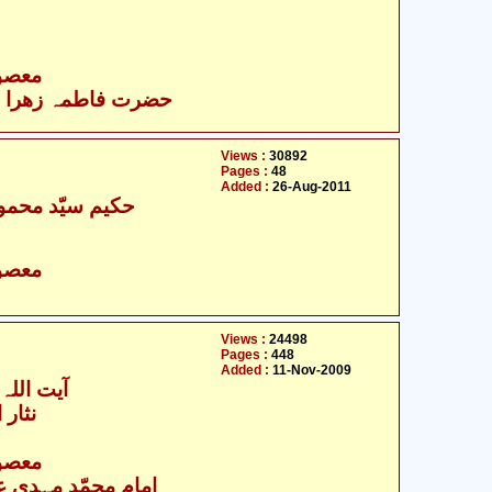
- معصومین علیہ السلام
حضرت فاطمہ زھرا سلام
Views :
30892
Pages :
48
Added :
26-Aug-2011
حکیم سیّد محمود 
- معصومین علیہ السلام
Views :
24498
Pages :
448
Added :
11-Nov-2009
آیت اللہ 
نثار 
- معصومین علیہ السلام
امام محمّد مہدی علی