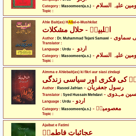
Category :
Masoomeen(a.s.)
Topic :
Ahle Bait(as) H
All
al-e-Mushkilat
اہلبیتؑ - حلال مشکلات
- ی سماوی
Author :
Dr. Muhammad Tejani Samawi
Translator :
- اردو
Language :
Urdu
Category :
Masoomeen(a.s.)
Topic :
Aimma e Ahlebait(as) ki fikri aur siasi zindagi
یتؑ کی فکری اور سیاسی زندگی
- رسول جعفریان
Author :
Rasool Jafrian
- ین مہدوی
Translator :
Syed Hussain Mehdavi
- اردو
Language :
Urdu
- معصومینؑ
Category :
Masoomeen(a.s.)
Topic :
Ajaibat e Fatimi
عجائباتِ فاطمیؑ