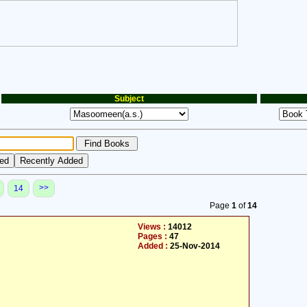
Subject
>>
14
Page
1
of
14
Views :
14012
Pages :
47
Added :
25-Nov-2014