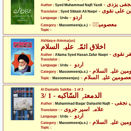
- فی یزدی
Author :
Syed Muhammad Najfi Yazdi
-  علی نقوی
Translator :
Syed Sibtain Ali Naqvi
- اردو
Language :
Urdu
- معصومینؑ
Category :
Masoomeen(a.s.)
Topic :
Akhlaq-e-Aimma(as)
اخلاق ائمّہ علیہ السلام
-  نقوی
Author :
Allama Syed Hasan Zafar Naqvi
Translator :
- اردو
Language :
Urdu
Category :
Masoomeen(a.s.)
- صومین علیہ السلام
Topic :
Masoomeen(as)
Al Damatis Sakiba - 1 of 3
الدمعتہِ السّاکبه - 1 /3
- نجفی
Author :
Muhammad Baqar Dahashti Najfi
- علامہ اسیر جروی
Translator :
- اردو
Language :
Urdu
Category :
Masoomeen(a.s.)
Topic :