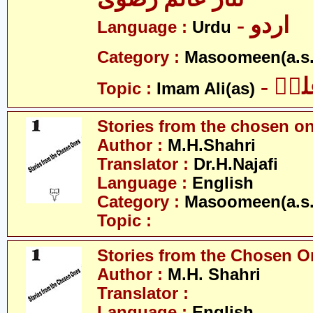
- اردو
Language :
Urdu
Category :
Masoomeen(a.s.
- یؑ
Topic :
Imam Ali(as)
Stories from the chosen o
Author :
M.H.Shahri
Translator :
Dr.H.Najafi
Language :
English
Category :
Masoomeen(a.s.
Topic :
Stories from the Chosen O
Author :
M.H. Shahri
Translator :
Language :
English