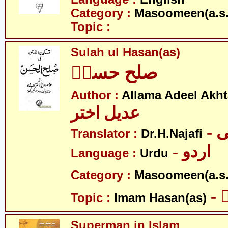
Category :
Masoomeen(a.s.
Topic :
Sulah ul Hasan(as)
صلح حسنؑ
Author :
Allama Adeel Akht
عدیل اختر
-
Translator :
Dr.H.Najafi
- اردو
Language :
Urdu
Category :
Masoomeen(a.s.
-
Topic :
Imam Hasan(as)
Superman in Islam