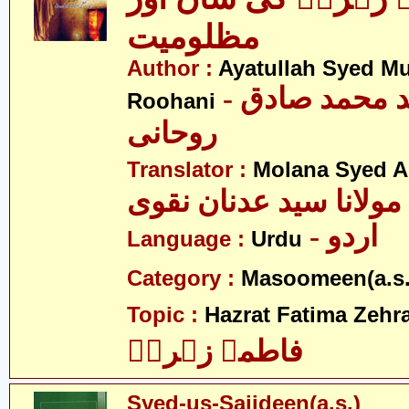
مظلومیت
Author :
Ayatullah Syed 
- آیت اللہ سید محمد صادق
Roohani
روحانی
Translator :
Molana Syed A
مولانا سید عدنان نقوی
- اردو
Language :
Urdu
Category :
Masoomeen(a.s.
Topic :
Hazrat Fatima Zehra
فاطمہ زہراؑ
Syed-us-Sajideen(a.s.)