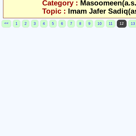
Category :
Masoomeen(a.s.
Topic :
Imam Jafer Sadiq(a
<<
1
2
3
4
5
6
7
8
9
10
11
12
13