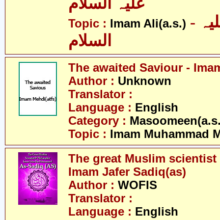
علیہ السلام
- امام علی علیہ
Topic :
Imam Ali(a.s.)
السلام
The awaited Saviour - Ima
Author :
Unknown
Translator :
Language :
English
Category :
Masoomeen(a.s.
Topic :
Imam Muhammad Me
The great Muslim scientist
Imam Jafer Sadiq(as)
Author :
WOFIS
Translator :
Language :
English