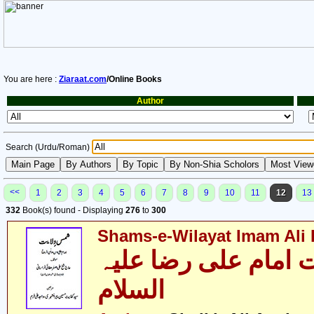
You are here :
Ziaraat.com
/Online Books
Author
Search (Urdu/Roman)
<<
1
2
3
4
5
6
7
8
9
10
11
12
13
332
Book(s) found - Displaying
276
to
300
Shams-e-Wilayat Imam Ali R
 امام علی رضا علیہ
السلام