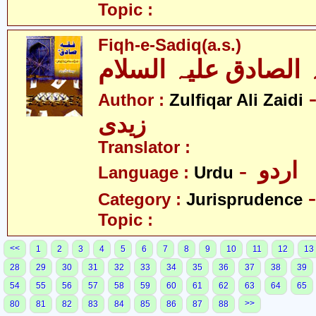
Topic :
Fiqh-e-Sadiq(a.s.)
 الصادق علیہ السلام
- قار علی
Author :
Zulfiqar Ali Zaidi
زیدی
Translator :
- اردو
Language :
Urdu
Category :
Jurisprudence
Topic :
<<
1
2
3
4
5
6
7
8
9
10
11
12
13
28
29
30
31
32
33
34
35
36
37
38
39
54
55
56
57
58
59
60
61
62
63
64
65
>>
80
81
82
83
84
85
86
87
88