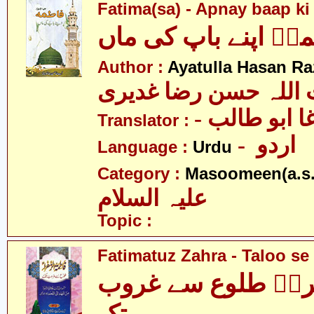
Fatima(sa) - Apnay baap k
ہؑ اپنے باپ کی ماں
Author :
Ayatulla Hasan Ra
 اللہ حسن رضا غدیری
- ا ابو طالب
Translator :
- اردو
Language :
Urdu
Category :
Masoomeen(a.s.
علیہ السلام
Topic :
Fatimatuz Zahra - Taloo se
راؑ طلوع سے غروب