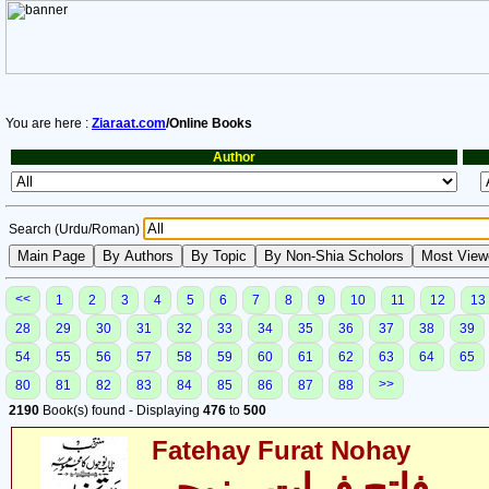
You are here :
Ziaraat.com
/Online Books
Author
Search (Urdu/Roman)
<<
1
2
3
4
5
6
7
8
9
10
11
12
13
28
29
30
31
32
33
34
35
36
37
38
39
54
55
56
57
58
59
60
61
62
63
64
65
>>
80
81
82
83
84
85
86
87
88
2190
Book(s) found - Displaying
476
to
500
Fatehay Furat Nohay