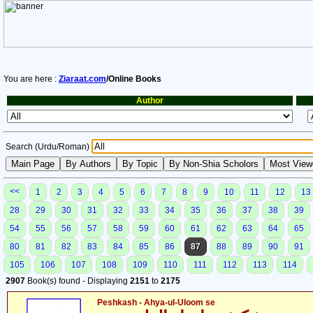
You are here :
Ziaraat.com
/Online Books
Author
Search (Urdu/Roman)
<<
1
2
3
4
5
6
7
8
9
10
11
12
13
28
29
30
31
32
33
34
35
36
37
38
39
54
55
56
57
58
59
60
61
62
63
64
65
80
81
82
83
84
85
86
87
88
89
90
91
105
106
107
108
109
110
111
112
113
114
2907
Book(s) found - Displaying
2151
to
2175
Peshkash - Ahya-ul-Uloom se