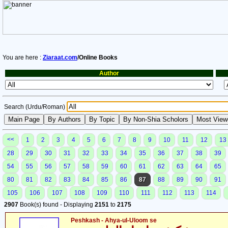
You are here :
Ziaraat.com
/Online Books
Author
Search (Urdu/Roman)
<<
1
2
3
4
5
6
7
8
9
10
11
12
13
28
29
30
31
32
33
34
35
36
37
38
39
54
55
56
57
58
59
60
61
62
63
64
65
80
81
82
83
84
85
86
87
88
89
90
91
105
106
107
108
109
110
111
112
113
114
2907
Book(s) found - Displaying
2151
to
2175
Peshkash - Ahya-ul-Uloom se