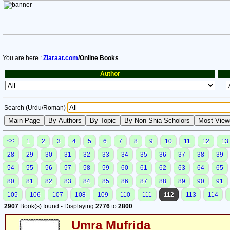
You are here :
Ziaraat.com
/Online Books
Author
Search (Urdu/Roman)
<<
1
2
3
4
5
6
7
8
9
10
11
12
13
28
29
30
31
32
33
34
35
36
37
38
39
54
55
56
57
58
59
60
61
62
63
64
65
80
81
82
83
84
85
86
87
88
89
90
91
105
106
107
108
109
110
111
112
113
114
2907
Book(s) found - Displaying
2776
to
2800
Umra Mufrida