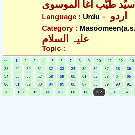
سیّد طیّب آغا الموسوی
- اردو
Language :
Urdu
Category :
Masoomeen(a.s.
علیہ السلام
Topic :
<<
1
2
3
4
5
6
7
8
9
10
11
12
13
28
29
30
31
32
33
34
35
36
37
38
39
54
55
56
57
58
59
60
61
62
63
64
65
80
81
82
83
84
85
86
87
88
89
90
91
105
106
107
108
109
110
111
112
113
114