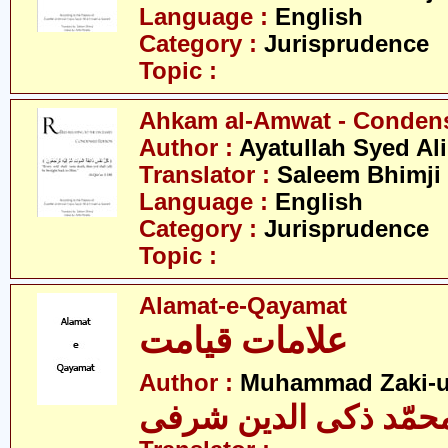
Language :
English
Category :
Jurisprudence
Topic :
Ahkam al-Amwat - Conden
Author :
Ayatullah Syed Ali
Translator :
Saleem Bhimji
Language :
English
Category :
Jurisprudence
Topic :
Alamat-e-Qayamat
علامات قیامت
Author :
Muhammad Zaki-ud
حمّد ذکی الدین شرفی