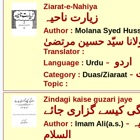
Ziarat-e-Nahiya
زیارت ناحیہ
Author :
Molana Syed Huss
لانا سیّد حسین مرتضیٰ
Translator :
- اردو
Language :
Urdu
-
Category :
Duas/Ziaraat
Topic :
Zindagi kaise guzari jaye
گی کیسے گزاری جائے
- امام علی علیہ
Author :
Imam Ali(a.s.)
السلام