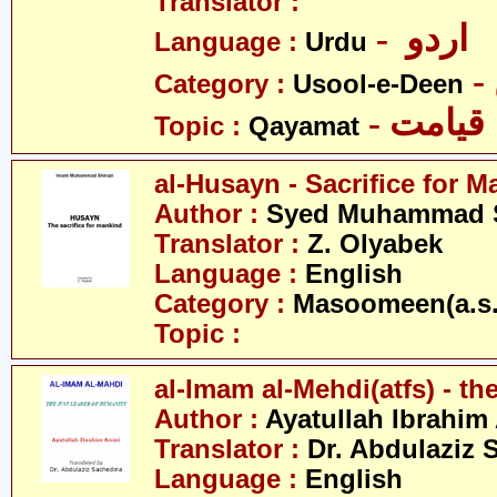
Translator :
- اردو
Language :
Urdu
Category :
Usool-e-Deen
- قیامت
Topic :
Qayamat
al-Husayn - Sacrifice for 
Author :
Syed Muhammad S
Translator :
Z. Olyabek
Language :
English
Category :
Masoomeen(a.s.
Topic :
al-Imam al-Mehdi(atfs) - th
Author :
Ayatullah Ibrahim
Translator :
Dr. Abdulaziz 
Language :
English