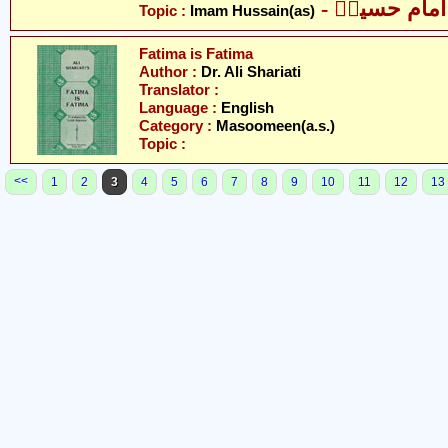
- امام حسینؑ
Topic :
Imam Hussain(as)
Fatima is Fatima
Author :
Dr. Ali Shariati
Translator :
Language :
English
Category :
Masoomeen(a.s.)
Topic :
<<
1
2
3
4
5
6
7
8
9
10
11
12
13