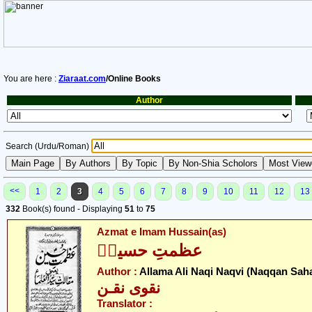
You are here :
Ziaraat.com
/Online Books
Author
Search (Urdu/Roman)
<<
1
2
3
4
5
6
7
8
9
10
11
12
13
332
Book(s) found - Displaying
51
to
75
Azmat e Imam Hussain(as)
عظمتِ حسینؑ
Author :
Allama Ali Naqi Naqvi (Naqqan Sah
نقوی نقـن
Translator :