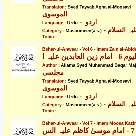
- ّد طیّب آغا
Translator :
Syed Tayyab Agha al-Moosavi
الموسوی
- اردو
Language :
Urdu
Category :
Masoomeen(a.s.)
Topic :
Behar-ul-Anwaar - Vol 6 - Imam Zain al-Abide
بدین علیہ ا
Author :
Allama Syed Muhammad Baqar Majl
مجلسی
- ّد طیّب آغا
Translator :
Syed Tayyab Agha al-Moosavi
الموسوی
- اردو
Language :
Urdu
Category :
Masoomeen(a.s.)
Topic :
Behar-ul-Anwaar - Vol 7 - Imam Moosa Kazim
س