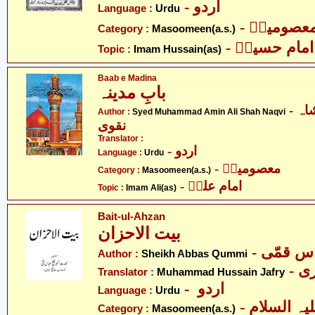
- اردو
Language :
Urdu
- عصومینؑ
Category :
Masoomeen(a.s.)
- امام حسینؑ
Topic :
Imam Hussain(as)
Baab e Madina
بابِ مدینہ
- سید محمد امین علی شاہ
Author :
Syed Muhammad Amin Ali Shah Naqvi
نقوی
Translator :
- اردو
Language :
Urdu
- معصومینؑ
Category :
Masoomeen(a.s.)
- امام علیؑ
Topic :
Imam Ali(as)
Bait-ul-Ahzan
بیت الاحزان
- س قمّی
Author :
Sheikh Abbas Qummi
- 
Translator :
Muhammad Hussain Jafry
- اردو
Language :
Urdu
Category :
Masoomeen(a.s.)