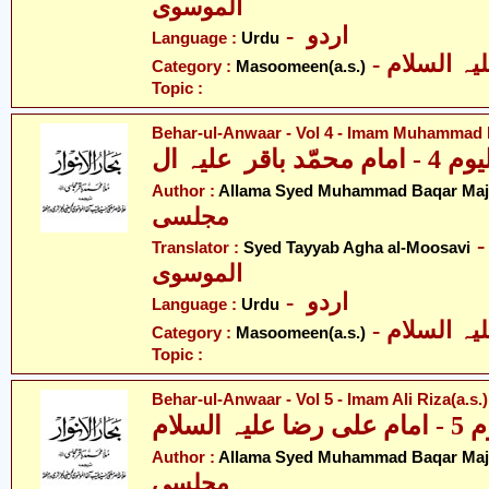
الموسوی
- اردو
Language :
Urdu
Category :
Masoomeen(a.s.)
Topic :
Behar-ul-Anwaar - Vol 4 - Imam Muhammad B
اقر علیہ ال
Author :
Allama Syed Muhammad Baqar Majl
مجلسی
- ّد طیّب آغا
Translator :
Syed Tayyab Agha al-Moosavi
الموسوی
- اردو
Language :
Urdu
Category :
Masoomeen(a.s.)
Topic :
Behar-ul-Anwaar - Vol 5 - Imam Ali Riza(a.s.)
لسلام
Author :
Allama Syed Muhammad Baqar Majl
مجلسی