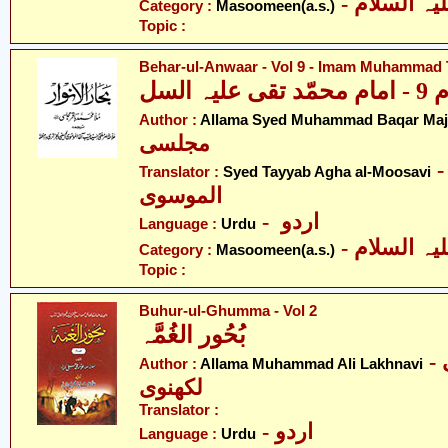
Category :
Masoomeen(a.s.)
Topic :
Behar-ul-Anwaar - Vol 9 - Imam Muhammad T
 السل
Author :
Allama Syed Muhammad Baqar Majl
مجلسی
- ّد طیّب آغا
Translator :
Syed Tayyab Agha al-Moosavi
الموسوی
- اردو
Language :
Urdu
Category :
Masoomeen(a.s.)
Topic :
Buhur-ul-Ghumma - Vol 2
بُحُور الغُمَّہ
- علامہ محمّد علی
Author :
Allama Muhammad Ali Lakhnavi
لکھنوی
Translator :
- اردو
Language :
Urdu