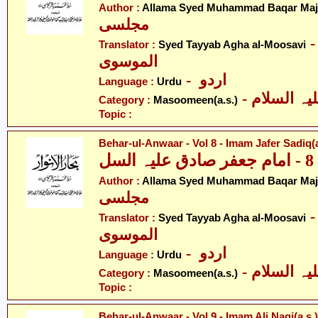
Author :
Allama Syed Muhammad Baqar Majl
مجلسی
- ّد طیّب آغا
Translator :
Syed Tayyab Agha al-Moosavi
الموسوی
- اردو
Language :
Urdu
Category :
Masoomeen(a.s.)
Topic :
Behar-ul-Anwaar - Vol 8 - Imam Jafer Sadiq(a
ل
Author :
Allama Syed Muhammad Baqar Majl
مجلسی
- ّد طیّب آغا
Translator :
Syed Tayyab Agha al-Moosavi
الموسوی
- اردو
Language :
Urdu
Category :
Masoomeen(a.s.)
Topic :
Behar-ul-Anwaar - Vol 9 - Imam Ali Naqi(a.s.)