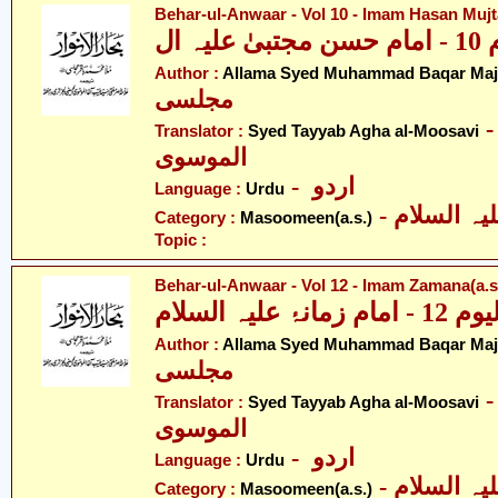
Behar-ul-Anwaar - Vol 10 - Imam Hasan Mujt
 ال
Author :
Allama Syed Muhammad Baqar Majl
مجلسی
- ّد طیّب آغا
Translator :
Syed Tayyab Agha al-Moosavi
الموسوی
- اردو
Language :
Urdu
Category :
Masoomeen(a.s.)
Topic :
Behar-ul-Anwaar - Vol 12 - Imam Zamana(a.s
Author :
Allama Syed Muhammad Baqar Majl
مجلسی
- ّد طیّب آغا
Translator :
Syed Tayyab Agha al-Moosavi
الموسوی
- اردو
Language :
Urdu
Category :
Masoomeen(a.s.)