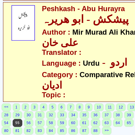
Peshkash - Abu Hurayra
پیشکش - ابو ھریرہ
Author :
Mir Murad Ali Kha
علی خان
Translator :
- اردو
Language :
Urdu
Category :
Comparative Re
ادیان
Topic :
<<
1
2
3
4
5
6
7
8
9
10
11
12
13
28
29
30
31
32
33
34
35
36
37
38
39
54
55
56
57
58
59
60
61
62
63
64
65
>>
80
81
82
83
84
85
86
87
88