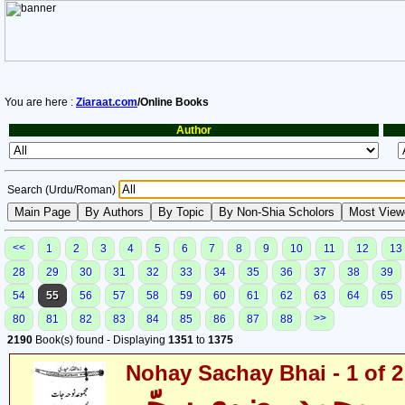
You are here :
Ziaraat.com
/Online Books
Author
Search (Urdu/Roman)
<<
1
2
3
4
5
6
7
8
9
10
11
12
13
28
29
30
31
32
33
34
35
36
37
38
39
54
55
56
57
58
59
60
61
62
63
64
65
>>
80
81
82
83
84
85
86
87
88
2190
Book(s) found - Displaying
1351
to
1375
Nohay Sachay Bhai - 1 of 2