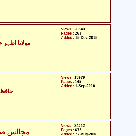
Views :
26540
Pages :
263
Added :
15-Dec-2015
مولانا اظہر ح
Views :
15979
Pages :
145
Added :
1-Sep-2018
حافظ 
Views :
34212
Pages :
632
مجالس صد
Added :
27-Aug-2008