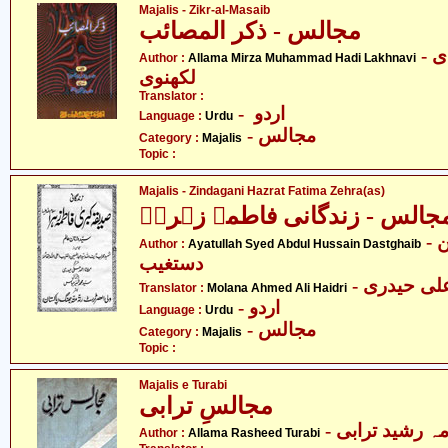
Majalis - Zikr-al-Masaib
مجالس - ذکر المصائب
- علامہ مرزا محمّد ہادی
Author :
Allama Mirza Muhammad Hadi Lakhnavi
لکھنوی
Translator :
- اردو
Language :
Urdu
- مجالس
Category :
Majalis
Topic :
Majalis - Zindagani Hazrat Fatima Zehra(as)
جالس - زندگانی فاطمہ زہراؑ
- آیت اللہ سید عبدالحسین
Author :
Ayatullah Syed Abdul Hussain Dastghaib
دستغیب
- لی حیدری
Translator :
Molana Ahmed Ali Haidri
- اردو
Language :
Urdu
- مجالس
Category :
Majalis
Topic :
Majalis e Turabi
مجالسِ ترابی
- ہ رشید ترابی
Author :
Allama Rasheed Turabi