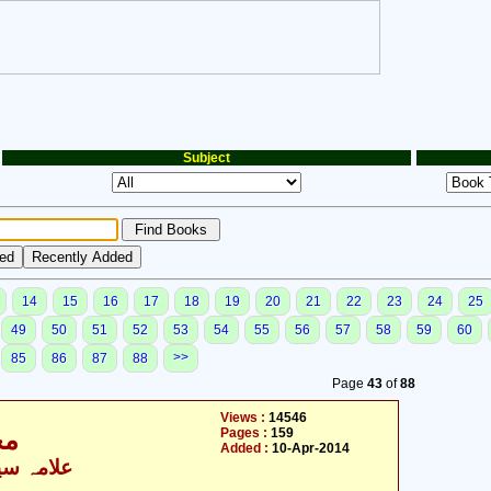
Subject
14
15
16
17
18
19
20
21
22
23
24
25
49
50
51
52
53
54
55
56
57
58
59
60
>>
85
86
87
88
Page
43
of
88
Views :
14546
Pages :
159
مج
Added :
10-Apr-2014
علامہ سید