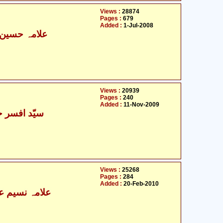
Views :
28874
Pages :
679
Added :
1-Jul-2008
علامہ حسین ب
Views :
20939
Pages :
240
Added :
11-Nov-2009
سیّد افسر 
Views :
25268
Pages :
284
Added :
20-Feb-2010
علامہ نسیم عب