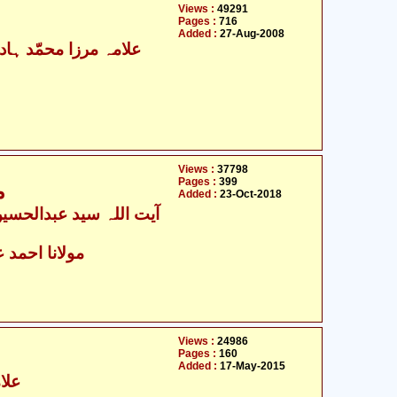
Views :
49291
Pages :
716
Added :
27-Aug-2008
Views :
37798
Pages :
399
م
Added :
23-Oct-2018
مولانا احمد ع
Views :
24986
Pages :
160
Added :
17-May-2015
علام