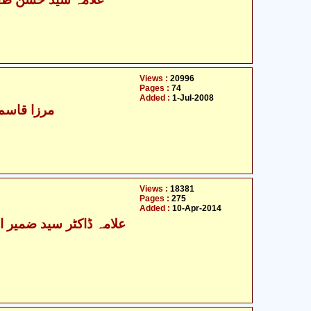
Views :
20996
Pages :
74
Added :
1-Jul-2008
مرزا قاسم 
Views :
18381
Pages :
275
Added :
10-Apr-2014