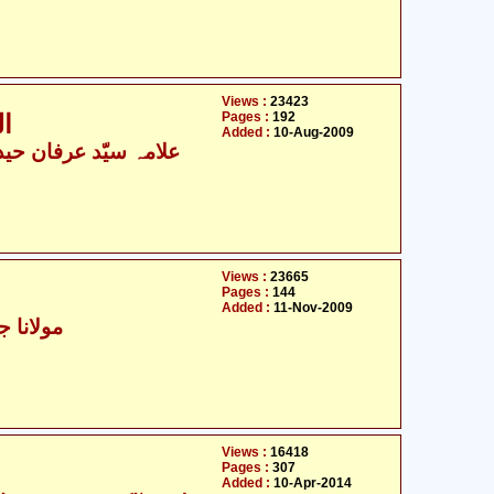
Views :
23423
Pages :
192
المجالس العرفان صراط مستقیم
Added :
10-Aug-2009
علامہ سیّد عرفان حیدر
Views :
23665
Pages :
144
Added :
11-Nov-2009
مولانا ج
Views :
16418
Pages :
307
Added :
10-Apr-2014