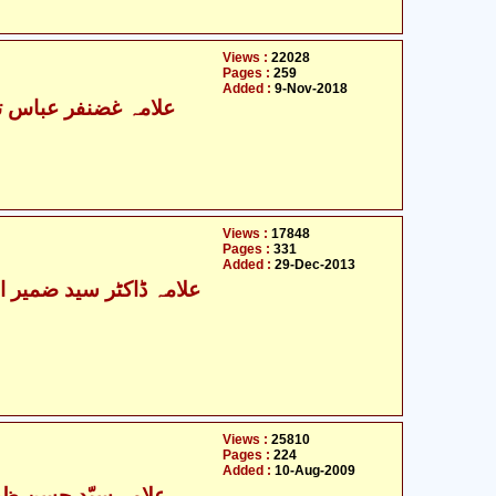
Views :
22028
Pages :
259
Added :
9-Nov-2018
علامہ غضنفر عباس تو
Views :
17848
Pages :
331
Added :
29-Dec-2013
Views :
25810
Pages :
224
Added :
10-Aug-2009
علامہ سیّد حسن ظفر