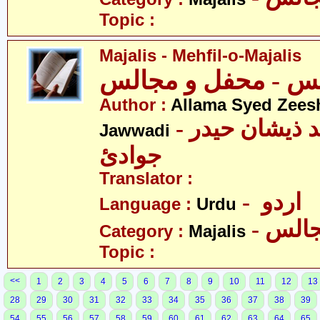
Topic :
Majalis - Mehfil-o-Majalis
Author :
Allama Syed Zees
- علامہ سیّد ذیشان حیدر
Jawwadi
جوادئ
Translator :
- اردو
Language :
Urdu
- الس
Category :
Majalis
Topic :
<<
1
2
3
4
5
6
7
8
9
10
11
12
13
28
29
30
31
32
33
34
35
36
37
38
39
54
55
56
57
58
59
60
61
62
63
64
65