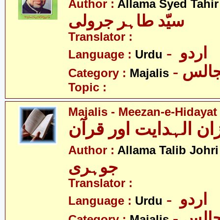
Author :
Allama Syed Tahir
سیّد طاہر جرولی
Translator :
- اردو
Language :
Urdu
- الس
Category :
Majalis
Topic :
Majalis - Meezan-e-Hidayat
-
Author :
Allama Talib Johri
جوہری
Translator :
- اردو
Language :
Urdu
- الس
Category :
Majalis