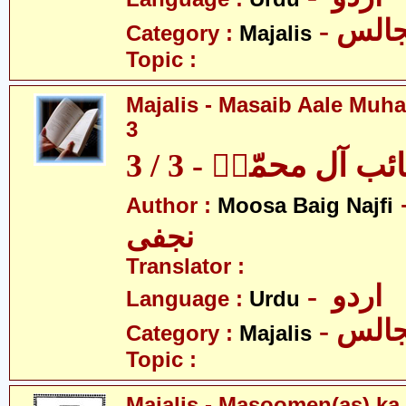
- الس
Category :
Majalis
Topic :
Majalis - Masaib Aale Muha
3
آل محمّدؑ - 3 / 3
- بیگ
Author :
Moosa Baig Najfi
نجفی
Translator :
- اردو
Language :
Urdu
- الس
Category :
Majalis
Topic :
Majalis - Masoomen(as) ka i