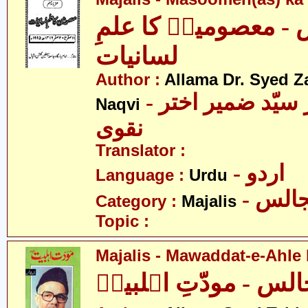
- معصومینؑ کا علمِ
لسانیات
Author :
Allama Dr. Syed Z
- علامہ ڈاکٹر سیّد ضمیر اختر
Naqvi
نقوی
Translator :
- اردو
Language :
Urdu
- الس
Category :
Majalis
Topic :
Majalis - Mawaddat-e-Ahle B
لس - مودّتِ اہلبیتؑ