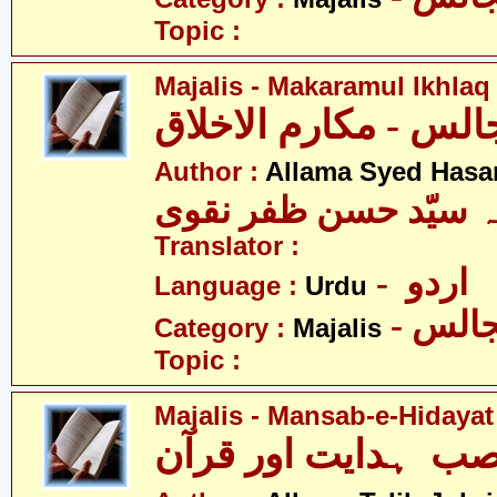
Topic :
Majalis - Makaramul Ikhlaq
Author :
Allama Syed Hasa
ہ سیّد حسن ظفر نقوی
Translator :
- اردو
Language :
Urdu
- الس
Category :
Majalis
Topic :
Majalis - Mansab-e-Hidaya