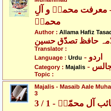
معرفت محمدؐ و آلِ
محمدؑ
Author :
Allama Hafiz Tas
مہ حافظ تصدّق حسین
Translator :
- اردو
Language :
Urdu
- الس
Category :
Majalis
Topic :
Majalis - Masaib Aale Muha
3
آل محمّدؑ - 1 / 3