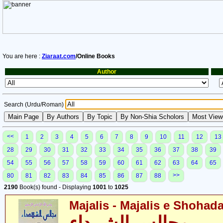
You are here :
Ziaraat.com
/Online Books
Author
Search (Urdu/Roman)
<<
1
2
3
4
5
6
7
8
9
10
11
12
13
28
29
30
31
32
33
34
35
36
37
38
39
54
55
56
57
58
59
60
61
62
63
64
65
>>
80
81
82
83
84
85
86
87
88
2190
Book(s) found - Displaying
1001
to
1025
Majalis - Majalis e Shohad