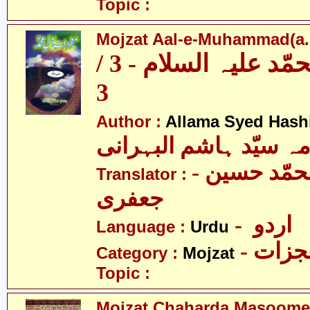
Topic :
Mojzat Aal-e-Muhammad(a.s.
معجزات آل محمّد علیہ السلام - 3 /
3
Author :
Allama Syed Hash
مہ سیّد ہاشم البہرانی
- مولانا محمّد حسین
Translator :
جعفری
- اردو
Language :
Urdu
- زات
Category :
Mojzat
Topic :
Mojzat Chaharda Masoomee