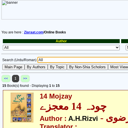
You are here :
Ziaraat.com
/Online Books
Author
Search (Urdu/Roman)
<<
1
>>
15
Book(s) found - Displaying
1
to
15
14 Mojzay
چودہ 14 معجزے
Author :
A.H.Rizvi
Translator :