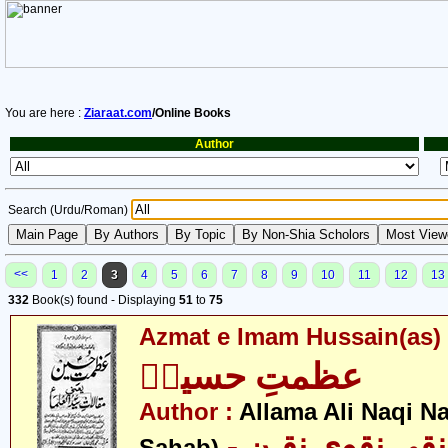
You are here :
Ziaraat.com
/Online Books
Author
Search (Urdu/Roman)
<<
1
2
3
4
5
6
7
8
9
10
11
12
13
332
Book(s) found - Displaying
51
to
75
Azmat e Imam Hussain(as)
عظمتِ حسینؑ
Author :
Allama Ali Naqi N
- قی نقوی نقـن