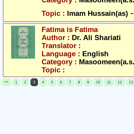
Category :
Masoomeen(a.s.
Topic :
Imam Hussain(as)
Fatima is Fatima
Author :
Dr. Ali Shariati
Translator :
Language :
English
Category :
Masoomeen(a.s.
Topic :
<<
1
2
3
4
5
6
7
8
9
10
11
12
13