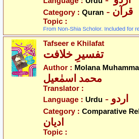
Language :
Urdu
- قرآن
Category :
Quran
Topic :
From Non-Shia Scholor. Included for r
Tafseer e Khilafat
تفسیرِ خلافت
Author :
Molana Muhammad
محمد اسمٰعیل
Translator :
- اردو
Language :
Urdu
Category :
Comparative Re
ادیان
Topic :