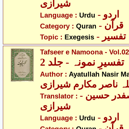
شیرازی
- اردو
Language :
Urdu
- قرآن
Category :
Quran
- تفسیر
Topic :
Exegesis
Tafseer e Namoona - Vol.02
تفسیرِ نمونہ - جلد 2
Author :
Ayatullah Nasir M
لہ ناصر مکارم شیرازی
- مولانا سید صفدر حسین
Translator :
شیرازی
- اردو
Language :
Urdu
- قرآن