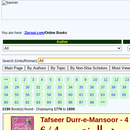
You are here :
Ziaraat.com
/Online Books
Author
Search (Urdu/Roman)
<<
1
2
3
4
5
6
7
8
9
10
11
12
13
28
29
30
31
32
33
34
35
36
37
38
39
54
55
56
57
58
59
60
61
62
63
64
65
>>
80
81
82
83
84
85
86
87
88
2190
Book(s) found - Displaying
1776
to
1800
Tafseer Durr-e-Mansoor - 4 