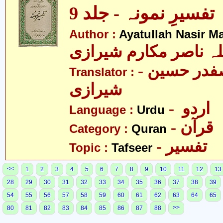
تفسیرِ نمونہ - جلد 9
Author :
Ayatullah Nasir M
لہ ناصر مکارم شیرازی
- مولانا سید صفدر حسین
Translator :
شیرازی
- اردو
Language :
Urdu
- قرآن
Category :
Quran
- تفسیر
Topic :
Tafseer
<<
1
2
3
4
5
6
7
8
9
10
11
12
13
28
29
30
31
32
33
34
35
36
37
38
39
54
55
56
57
58
59
60
61
62
63
64
65
>>
80
81
82
83
84
85
86
87
88