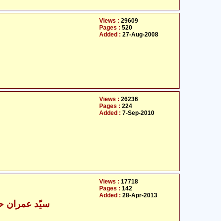
Views :
29609
Pages :
520
Added :
27-Aug-2008
Views :
26236
Pages :
224
Added :
7-Sep-2010
Views :
17718
Pages :
142
Added :
28-Apr-2013
سیّد عمران حی