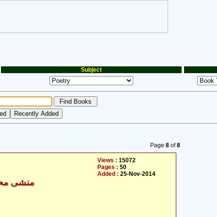
Subject
Page
8
of
8
Views :
15072
Pages :
50
Added :
25-Nov-2014
منشی محمد