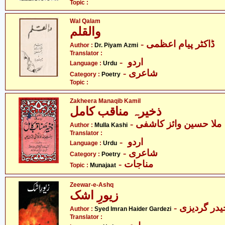
Topic :
Wal Qalam
والقلم
- ڈاکٹر پیام اعظمی
Author :
Dr. Piyam Azmi
Translator :
- اردو
Language :
Urdu
- شاعری
Category :
Poetry
Topic :
Zakheera Manaqib Kamil
ذخیرہ مناقب کامل
- ملا حسین وائز کاشفی
Author :
Mulla Kashi
Translator :
- اردو
Language :
Urdu
- شاعری
Category :
Poetry
- مناجات
Topic :
Munajaat
Zeewar-e-Ashq
زیورِ اشک
- در گردیزی
Author :
Syed Imran Haider Gardezi
Translator :