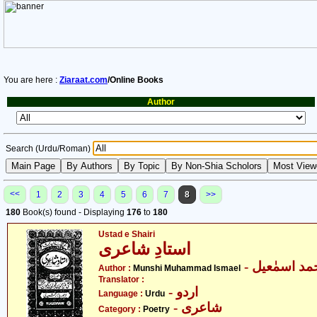
You are here :
Ziaraat.com
/Online Books
Author
Search (Urdu/Roman)
<<
1
2
3
4
5
6
7
8
>>
180
Book(s) found - Displaying
176
to
180
Ustad e Shairi
استادِ شاعری
-  اسمٰعیل
Author :
Munshi Muhammad Ismael
Translator :
- اردو
Language :
Urdu
- شاعری
Category :
Poetry