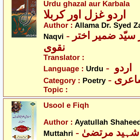
Urdu ghazal aur Karbala
اردو غزل اور کربلا
Author :
Allama Dr. Syed Z
- علامہ ڈاکٹر سیّد ضمیر اختر
Naqvi
نقوی
Translator :
- اردو
Language :
Urdu
- عری
Category :
Poetry
Topic :
Usool e Fiqh
Author :
Ayatullah Shahee
- آیت اللہ شہید مرتضیٰ
Muttahri