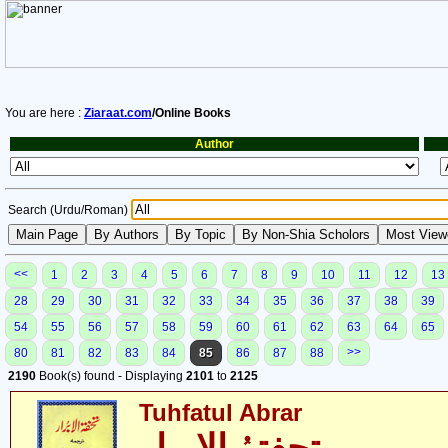
You are here :
Ziaraat.com
/Online Books
Author
Search (Urdu/Roman)
<<
1
2
3
4
5
6
7
8
9
10
11
12
13
28
29
30
31
32
33
34
35
36
37
38
39
54
55
56
57
58
59
60
61
62
63
64
65
>>
80
81
82
83
84
85
86
87
88
2190
Book(s) found - Displaying
2101
to
2125
Tuhfatul Abrar