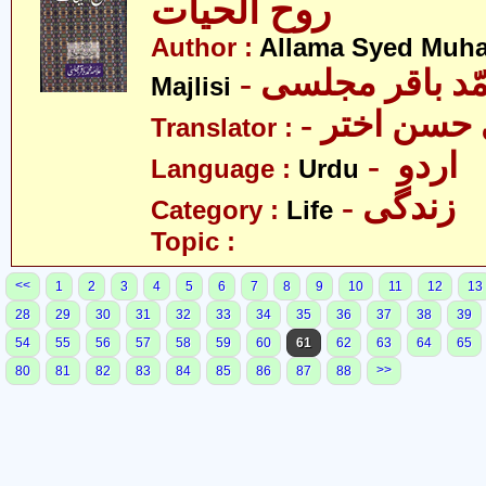
روح الحیات
Author :
Allama Syed Muh
- ّد باقر مجلسی
Majlisi
- حسن اختر
Translator :
- اردو
Language :
Urdu
- زندگی
Category :
Life
Topic :
<<
1
2
3
4
5
6
7
8
9
10
11
12
13
28
29
30
31
32
33
34
35
36
37
38
39
54
55
56
57
58
59
60
61
62
63
64
65
>>
80
81
82
83
84
85
86
87
88