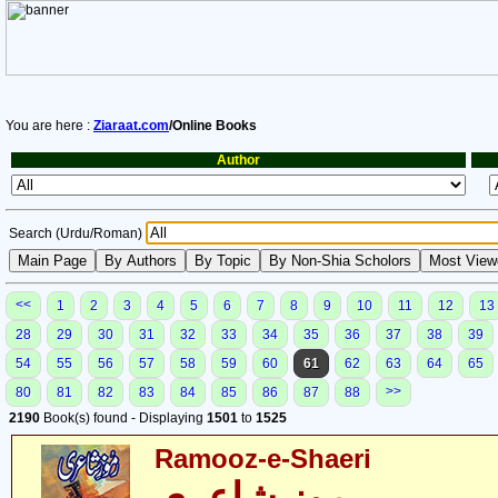
You are here :
Ziaraat.com
/Online Books
Author
Search (Urdu/Roman)
<<
1
2
3
4
5
6
7
8
9
10
11
12
13
28
29
30
31
32
33
34
35
36
37
38
39
54
55
56
57
58
59
60
61
62
63
64
65
>>
80
81
82
83
84
85
86
87
88
2190
Book(s) found - Displaying
1501
to
1525
Ramooz-e-Shaeri