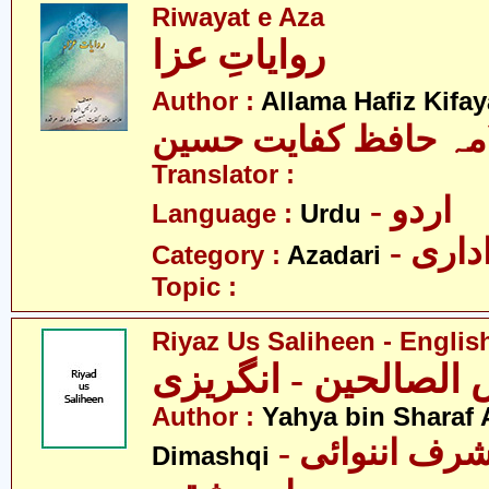
Riwayat e Aza
روایاتِ عزا
Author :
Allama Hafiz Kifa
مہ حافظ کفایت حسین
Translator :
- اردو
Language :
Urdu
- اری
Category :
Azadari
Topic :
Riyaz Us Saliheen - Englis
 الصالحین - انگریزی
Author :
Yahya bin Sharaf
- یحییٰ بن شرف اننوائی
Dimashqi