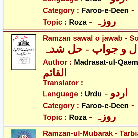
Category :
Faroo-e-Deen
- روزہ
Topic :
Roza
Ramzan sawal o jawab - S
 و جواب - حل شدہ
Author :
Madrasat-ul-Qaem(
القائم
Translator :
- اردو
Language :
Urdu
Category :
Faroo-e-Deen
- روزہ
Topic :
Roza
Ramzan-ul-Mubarak - Tarbia