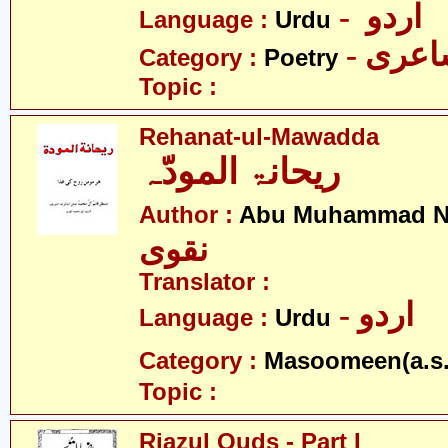
- اردو
Language :
Urdu
- عری
Category :
Poetry
Topic :
Rehanat-ul-Mawadda
ریحانۃ المودّہ
Author :
Abu Muhammad N
نقوی
Translator :
- اردو
Language :
Urdu
Category :
Masoomeen(a.s.
Topic :
Riazul Quds - Part I