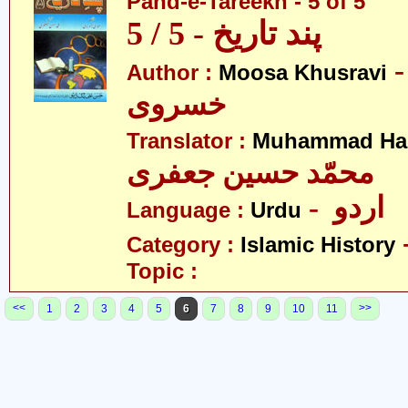
Pand-e-Tareekh - 5 of 5
پند تاریخ - 5 / 5
- سیٰ
Author :
Moosa Khusravi
خسروی
Translator :
Muhammad Has
محمّد حسین جعفری
- اردو
Language :
Urdu
Category :
Islamic History
Topic :
<<
>>
1
2
3
4
5
6
7
8
9
10
11