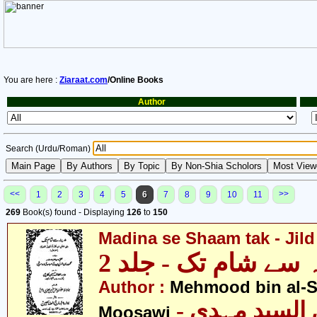
You are here :
Ziaraat.com
/Online Books
Author
Search (Urdu/Roman)
<<
>>
1
2
3
4
5
6
7
8
9
10
11
269
Book(s) found - Displaying
126
to
150
Madina se Shaam tak - Jild
 سے شام تک - جلد 2
Author :
Mehmood bin al-
- محمود بن السید مہدی
Moosawi