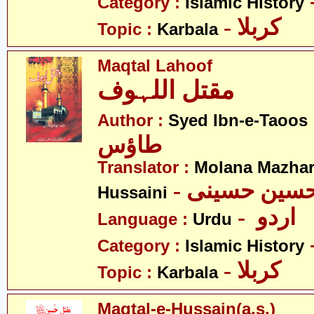
Category :
Islamic History
- کربلا
Topic :
Karbala
Maqtal Lahoof
مقتل اللہوف
- ن
Author :
Syed Ibn-e-Taoos
طاؤس
Translator :
Molana Mazhar
- حسین حسینی
Hussaini
- اردو
Language :
Urdu
Category :
Islamic History
- کربلا
Topic :
Karbala
Maqtal-e-Hussain(a.s.)