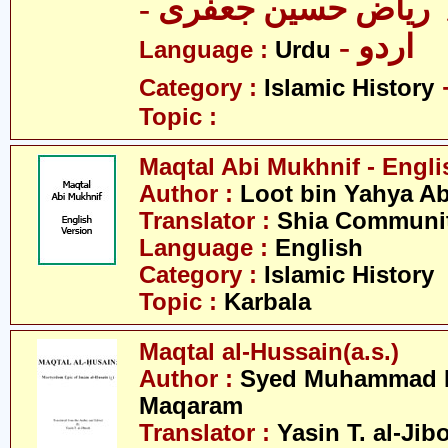
-  ریاض حسین جعفری
- اردو
Language :
Urdu
Category :
Islamic History
Topic :
Maqtal Abi Mukhnif - Engli
Author :
Loot bin Yahya Ab
Translator :
Shia Communit
Language :
English
Category :
Islamic History
Topic :
Karbala
Maqtal al-Hussain(a.s.)
Author :
Syed Muhammad H
Maqaram
Translator :
Yasin T. al-Jib