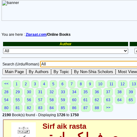
You are here :
Ziaraat.com
/Online Books
Author
Search (Urdu/Roman)
<<
1
2
3
4
5
6
7
8
9
10
11
12
13
28
29
30
31
32
33
34
35
36
37
38
39
54
55
56
57
58
59
60
61
62
63
64
65
>>
80
81
82
83
84
85
86
87
88
2190
Book(s) found - Displaying
1726
to
1750
Sirf aik rasta