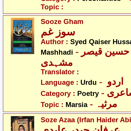
Topic :
Sooze Gham
سوز غم
Author :
Syed Qaiser Huss
- سیّد قیصر حسین قیصر
Mashhadi
مشہدی
Translator :
- اردو
Language :
Urdu
- عری
Category :
Poetry
- مرثیہ
Topic :
Marsia
Soze Azaa (Irfan Haider Abi
۔ عرفان حیدر عابدی