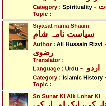
- 
Category :
Spirituality
Topic :
Siyasat nama Shaam
سیاست نامہ شام
- سین
Author :
Ali Hussain Rizvi
رضوی
Translator :
- اردو
Language :
Urdu
Category :
Islamic History
Topic :
So Sunar Ki Aik Lohar Ki