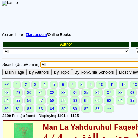
You are here :
Ziaraat.com
/Online Books
Author
Search (Urdu/Roman)
<<
1
2
3
4
5
6
7
8
9
10
11
12
13
28
29
30
31
32
33
34
35
36
37
38
39
54
55
56
57
58
59
60
61
62
63
64
65
>>
80
81
82
83
84
85
86
87
88
2190
Book(s) found - Displaying
1101
to
1125
Man La Yahduruhul Faqeeh 