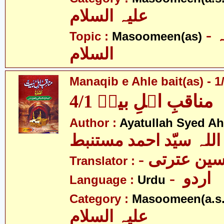
علیہ السلام
- معصومین علیہ
Topic :
Masoomeen(as)
السلام
Manaqib e Ahle bait(as) - 1
مناقبِ اہلِ بیتؑ 4/1
Author :
Ayatullah Syed A
اللہ سیّد احمد مستنبط
- ین عترتی
Translator :
- اردو
Language :
Urdu
Category :
Masoomeen(a.s.
علیہ السلام