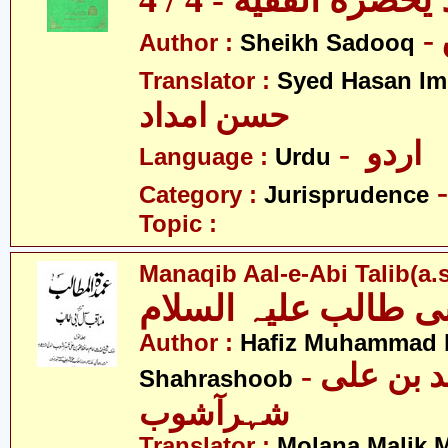
يحضره الفقيه - 4 / 4
Author :
Sheikh Sadooq
Translator :
Syed Hasan I
حسن امداد
- اردو
Language :
Urdu
Category :
Jurisprudence
Topic :
Manaqib Aal-e-Abi Talib(a.s
ی طالب علیہ السلام
Author :
Hafiz Muhammad b
- حافظ محمّد بن علی
Shahrashoob
شہرآشوب
Translator :
Molana Malik 