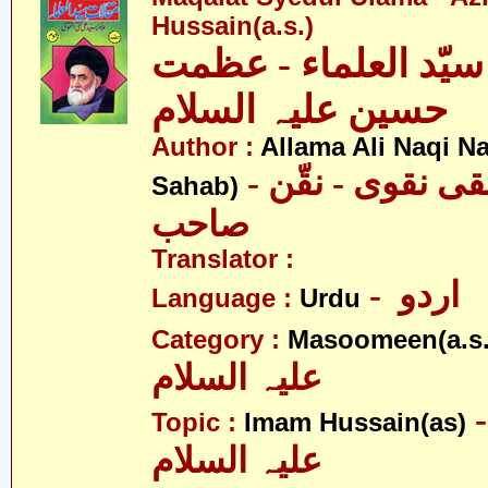
Hussain(a.s.)
سیّد العلماء - عظمت
حسین علیہ السلام
Author :
Allama Ali Naqi N
- علامہ علی نقی نقوی - نقّن
Sahab)
صاحب
Translator :
- اردو
Language :
Urdu
Category :
Masoomeen(a.s.
علیہ السلام
- م حسین
Topic :
Imam Hussain(as)
علیہ السلام