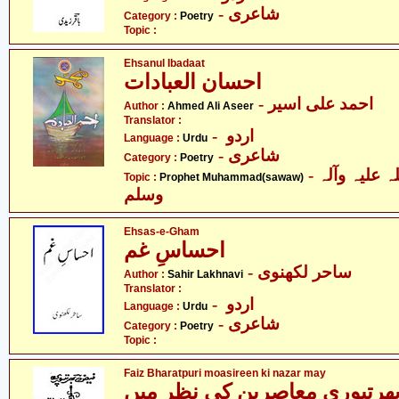
- شاعری
Category :
Poetry
Topic :
Ehsanul Ibadaat
احسان العبادات
- احمد علی اسیر
Author :
Ahmed Ali Aseer
Translator :
- اردو
Language :
Urdu
- شاعری
Category :
Poetry
- حضرت محمد صلی اللہ علیہ وآلہ
Topic :
Prophet Muhammad(sawaw)
وسلم
Ehsas-e-Gham
احساسِ غم
- ساحر لکھنوی
Author :
Sahir Lakhnavi
Translator :
- اردو
Language :
Urdu
- شاعری
Category :
Poetry
Topic :
Faiz Bharatpuri moasireen ki nazar may
ھرتپوری معاصرین کی نظر میں