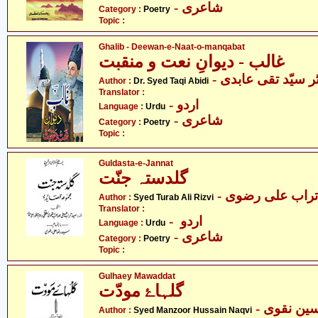
- شاعری
Category :
Poetry
Topic :
Ghalib - Deewan-e-Naat-o-manqabat
غالب - دیوانِ نعت و منقبت
- ر سیّد تقی عابدی
Author :
Dr. Syed Taqi Abidi
Translator :
- اردو
Language :
Urdu
- شاعری
Category :
Poetry
Topic :
Guldasta-e-Jannat
گلدستہ جنّت
- تراب علی رضوی
Author :
Syed Turab Ali Rizvi
Translator :
- اردو
Language :
Urdu
- شاعری
Category :
Poetry
Topic :
Gulhaey Mawaddat
گلہاۓ مودّت
- ین نقوی
Author :
Syed Manzoor Hussain Naqvi