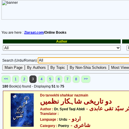
You are here :
Ziaraat.com
/Online Books
Author
Search (Urdu/Roman)
<<
>>
1
2
3
4
5
6
7
8
180
Book(s) found - Displaying
51
to
75
Do tareekhi shahkar nazmain
دو تاریخی شاہکار نظمیں
- ر سیّد تقی عابدی
Author :
Dr. Syed Taqi Abidi
Translator :
- اردو
Language :
Urdu
- شاعری
Category :
Poetry