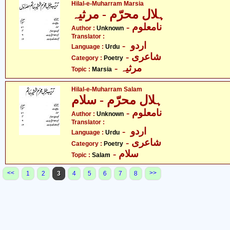
Hilal-e-Muharram Marsia
ہلال محرّم - مرثیہ
- نامعلوم
Author :
Unknown
Translator :
- اردو
Language :
Urdu
- شاعری
Category :
Poetry
- مرثیہ
Topic :
Marsia
Hilal-e-Muharram Salam
ہلال محرّم - سلام
- نامعلوم
Author :
Unknown
Translator :
- اردو
Language :
Urdu
- شاعری
Category :
Poetry
- سلام
Topic :
Salam
<<
>>
1
2
3
4
5
6
7
8